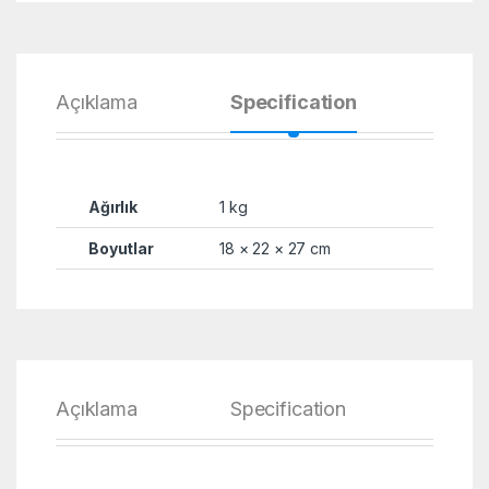
Açıklama
Specification
Yoru
Ağırlık
1 kg
Boyutlar
18 × 22 × 27 cm
Açıklama
Specification
Yoru