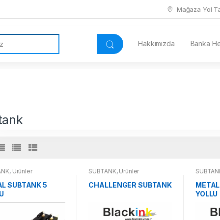
Mağaza Yol Tar
Hakkımızda
Banka Hes
tank
ANK
,
Ürünler
SUBTANK
,
Ürünler
SUBTAN
L SUBTANK 5
CHALLENGER SUBTANK
METAL
U
YOLLU