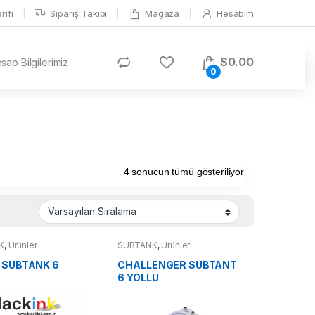
ifi
Sipariş Takibi
Mağaza
Hesabım
$
0.00
ap Bilgilerimiz
0
4 sonucun tümü gösteriliyor
K
,
Ürünler
SUBTANK
,
Ürünler
 SUBTANK 6
CHALLENGER SUBTANT
6 YOLLU