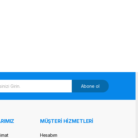
Abone ol
RIMIZ
MÜŞTERİ HİZMETLERİ
limat
Hesabım