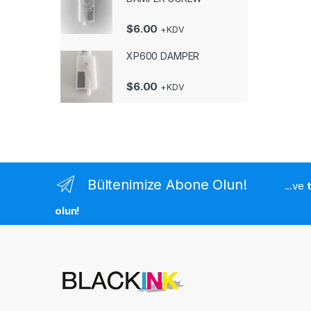
$
6.00
+KDV
XP600 DAMPER
$
6.00
+KDV
Bültenimize Abone Olun!
...ve
olun!