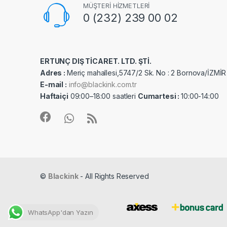
MÜŞTERİ HİZMETLERİ
0 (232) 239 00 02
ERTUNÇ DIŞ TİCARET. LTD. ŞTİ.
Adres :
Meriç mahallesi,5747/2 Sk. No : 2 Bornova/İZMİR
E-mail :
info@blackink.com.tr
Haftaiçi
09:00–18:00 saatleri
Cumartesi :
10:00-14:00
©
Blackink
- All Rights Reserved
WhatsApp'dan Yazın