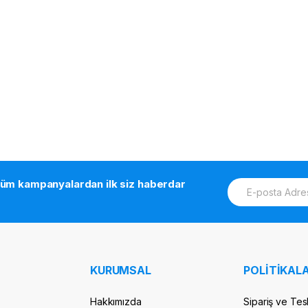
E
tüm kampanyalardan ilk siz haberdar
m
a
i
l
*
KURUMSAL
POLİTİKALA
Hakkımızda
Sipariş ve Tes