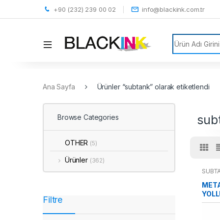
+90 (232) 239 00 02
info@blackink.com.tr
Search for:
Ana Sayfa
Ürünler “subtank” olarak etiketlendi
sub
Browse Categories
OTHER
(5)
Ürünler
(362)
SUBT
META
YOLL
Filtre