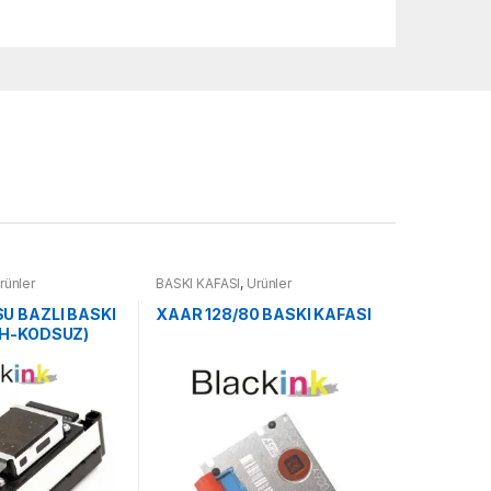
rünler
BASKI KAFASI
,
Ürünler
U BAZLI BASKI
XAAR 128/80 BASKI KAFASI
AH-KODSUZ)