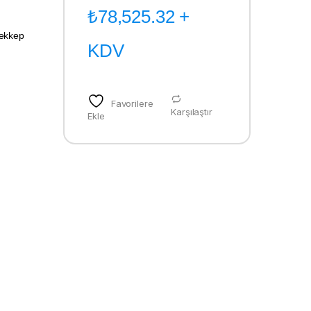
₺
78,525.32
+
rekkep
KDV
Favorilere
Karşılaştır
Ekle