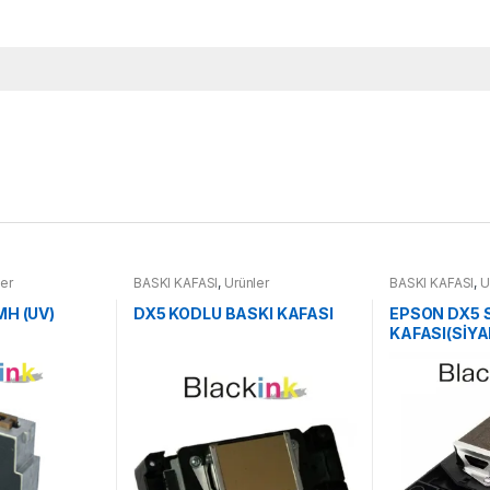
ler
BASKI KAFASI
,
Ürünler
BASKI KAFASI
,
Ü
MH (UV)
DX5 KODLU BASKI KAFASI
EPSON DX5 S
KAFASI(SİY