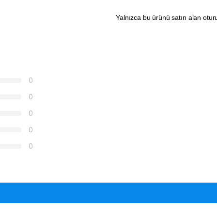
Yalnızca bu ürünü satın alan otur
0
0
0
0
0