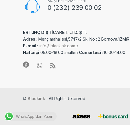
MÜŞTERİ HİZMETLERİ
0 (232) 239 00 02
ERTUNÇ DIŞ TİCARET. LTD. ŞTİ.
Adres :
Meriç mahallesi,5747/2 Sk. No : 2 Bornova/İZMİR
E-mail :
info@blackink.com.tr
Haftaiçi
09:00–18:00 saatleri
Cumartesi :
10:00-14:00
©
Blackink
- All Rights Reserved
WhatsApp'dan Yazın