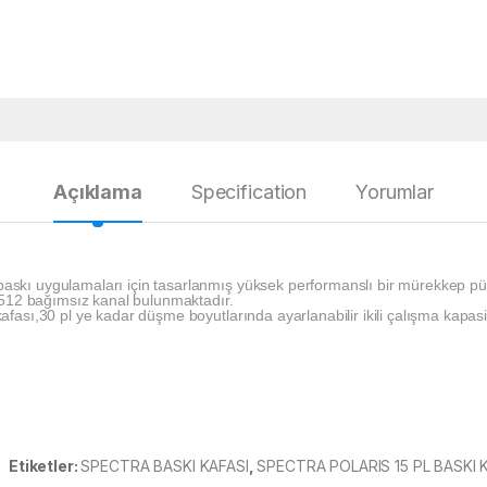
Açıklama
Specification
Yorumlar
baskı uygulamaları için tasarlanmış yüksek performanslı bir mürekkep püs
512 bağımsız kanal bulunmaktadır.
kafası,30 pl ye kadar düşme boyutlarında ayarlanabilir ikili çalışma kapasi
Etiketler:
SPECTRA BASKI KAFASI
,
SPECTRA POLARIS 15 PL BASKI 