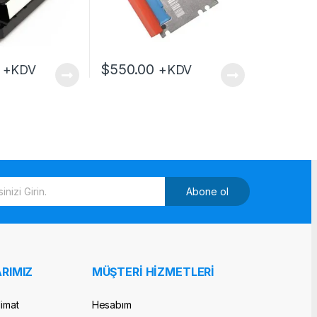
$
550.00
+KDV
+KDV
Abone ol
RIMIZ
MÜŞTERİ HİZMETLERİ
limat
Hesabım