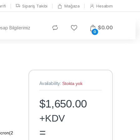
ifi
Sipariş Takibi
Mağaza
Hesabım
$
0.00
ap Bilgilerimiz
0
Availability:
Stokta yok
$
1,650.00
+KDV
=
icron(2