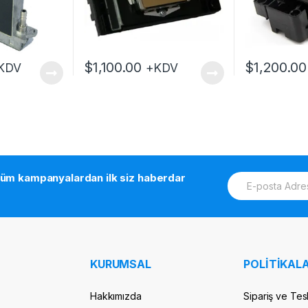
$
1,100.00
$
1,200.00
KDV
+KDV
E
tüm kampanyalardan ilk siz haberdar
m
a
i
l
*
KURUMSAL
POLİTİKALA
Hakkımızda
Sipariş ve Tes