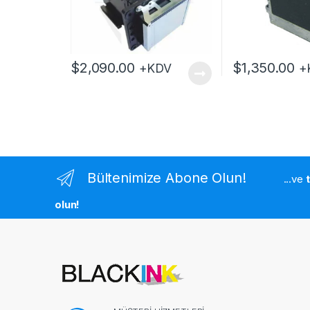
$
2,090.00
$
1,350.00
+KDV
+
Bültenimize Abone Olun!
...ve
olun!