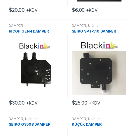
$
20.00
$
6.00
+KDV
+KDV
DAMPER
DAMPER
,
Ürünler
RICOH GEN4 DAMPER
SEIKO SPT-510 DAMPER
$
30.00
$
25.00
+KDV
+KDV
Bu ürünün birden fazla varyasyonu var. Seçenekler ürün sayfasınd
DAMPER
,
Ürünler
DAMPER
,
Ürünler
SEIKO GS508 DAMPER
KÜÇÜK DAMPER