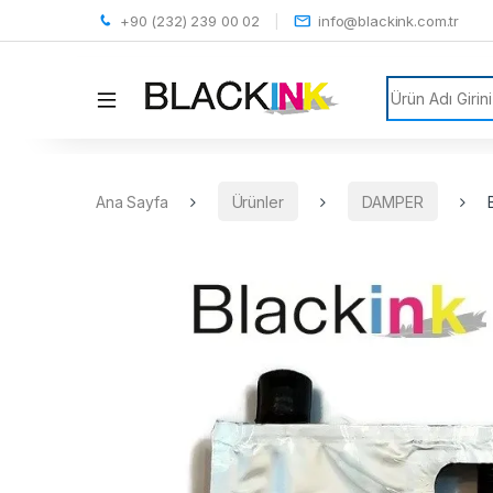
+90 (232) 239 00 02
info@blackink.com.tr
Search for:
Ana Sayfa
Ürünler
DAMPER