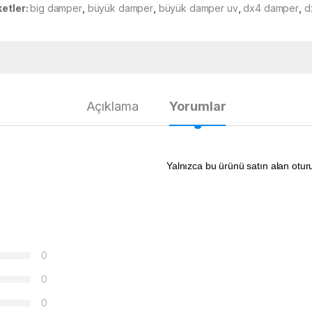
ketler:
big damper
,
büyük damper
,
büyük damper uv
,
dx4 damper
,
d
Açıklama
Yorumlar
Yalnızca bu ürünü satın alan otur
0
0
0