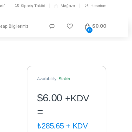
ifi
Sipariş Takibi
Mağaza
Hesabım
$
0.00
ap Bilgilerimiz
0
Availability:
Stokta
$
6.00
+KDV
=
₺
285.65
+ KDV