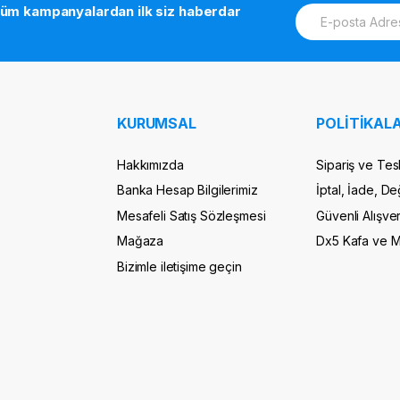
E
tüm kampanyalardan ilk siz haberdar
m
a
i
l
*
KURUMSAL
POLİTİKALA
Hakkımızda
Sipariş ve Tes
Banka Hesap Bilgilerimiz
İptal, İade, De
Mesafeli Satış Sözleşmesi
Güvenli Alışver
Mağaza
Dx5 Kafa ve 
Bizimle iletişime geçin