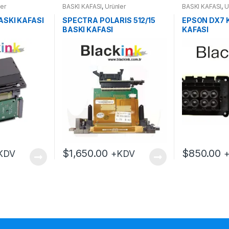
ler
BASKI KAFASI
,
Ürünler
BASKI KAFASI
,
Ü
ASKI KAFASI
SPECTRA POLARIS 512/15
EPSON DX7 
BASKI KAFASI
KAFASI
$
1,650.00
$
850.00
KDV
+KDV