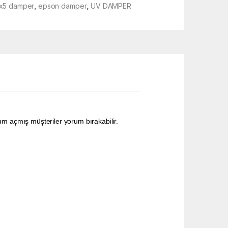
x5 damper
,
epson damper
,
UV DAMPER
um açmış müşteriler yorum bırakabilir.