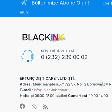
Bültenimize Abone Olun!
...ve
olun!
MÜŞTERİ HİZMETLERİ
0 (232) 239 00 02
ERTUNÇ DIŞ TİCARET. LTD. ŞTİ.
Adres :
Meriç mahallesi,5747/2 Sk. No : 2 Bornova/İZMİR
E-mail :
info@blackink.com.tr
Haftaiçi
09:00–18:00 saatleri
Cumartesi :
10:00-14:00