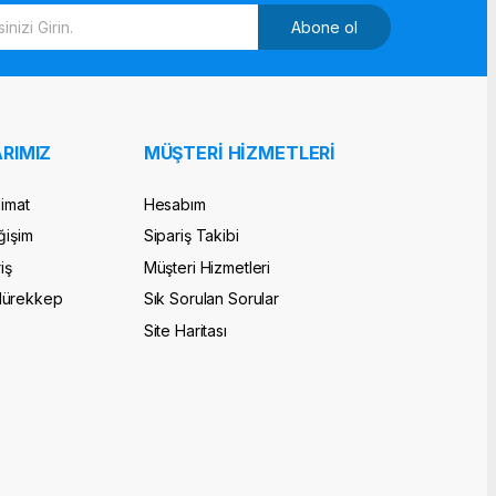
Abone ol
RIMIZ
MÜŞTERİ HİZMETLERİ
limat
Hesabım
ğişim
Sipariş Takibi
iş
Müşteri Hizmetleri
Mürekkep
Sık Sorulan Sorular
Site Haritası