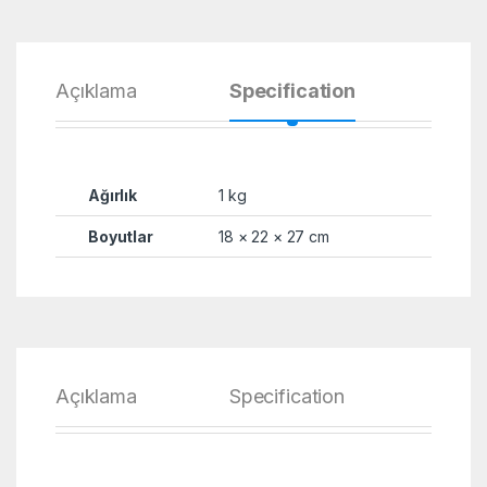
Açıklama
Specification
Yoru
Ağırlık
1 kg
Boyutlar
18 × 22 × 27 cm
Açıklama
Specification
Yoru