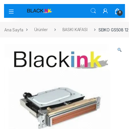
0
Ana Sayfa
Ürünler
BASKI KAFASI
SEIKO GS508 12