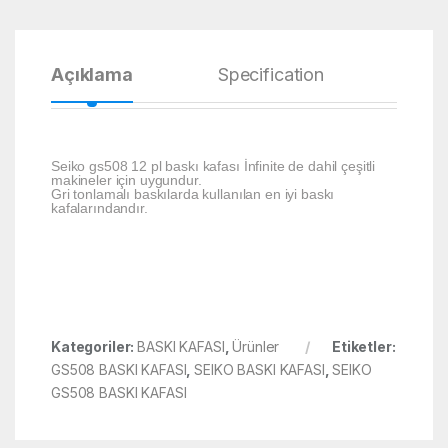
Açıklama
Specification
Yoru
Seiko gs508 12 pl baskı kafası İnfinite de dahil çeşitli
makineler için uygundur.
Gri tonlamalı baskılarda kullanılan en iyi baskı
kafalarındandır.
Kategoriler:
BASKI KAFASI
,
Ürünler
Etiketler:
GS508 BASKI KAFASI
,
SEIKO BASKI KAFASI
,
SEIKO
GS508 BASKI KAFASI