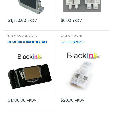
$
1,350.00
$
6.00
+KDV
+KDV
BASKI KAFASI
,
Ürünler
DAMPER
,
Ürünler
DX5 KODLU BASKI KAFASI
JV300 DAMPER
$
1,100.00
$
20.00
+KDV
+KDV