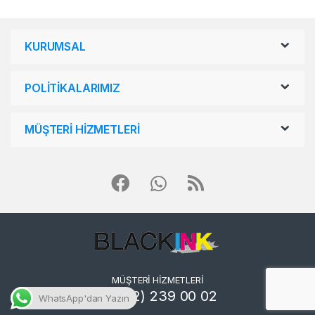
KURUMSAL
POLİTİKALARIMIZ
MÜŞTERİ HİZMETLERİ
MÜŞTERİ HİZMETLERİ
0 (232) 239 00 02
WhatsApp'dan Yazın