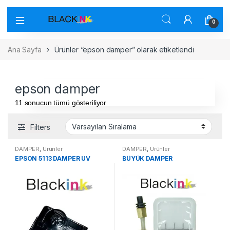
0
Ana Sayfa
Ürünler “epson damper” olarak etiketlendi
epson damper
11 sonucun tümü gösteriliyor
Filters
DAMPER
,
Ürünler
DAMPER
,
Ürünler
EPSON 5113 DAMPER UV
BÜYÜK DAMPER