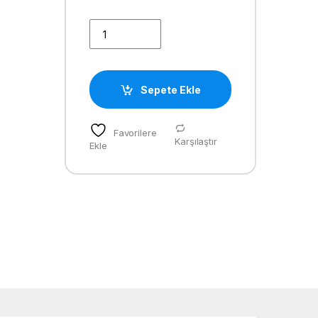
MIMAKI MUADİL SB53 ÇİP (TS34 İÇİN) quantity
Sepete Ekle
Favorilere
Karşılaştır
Ekle