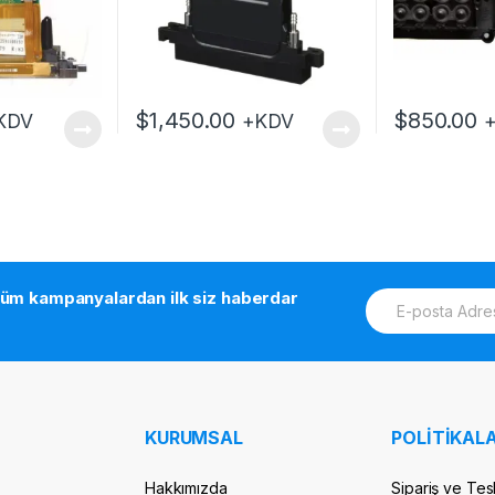
$
1,450.00
$
850.00
KDV
+KDV
E
tüm kampanyalardan ilk siz haberdar
m
a
i
l
*
KURUMSAL
POLİTİKALA
Hakkımızda
Sipariş ve Tes