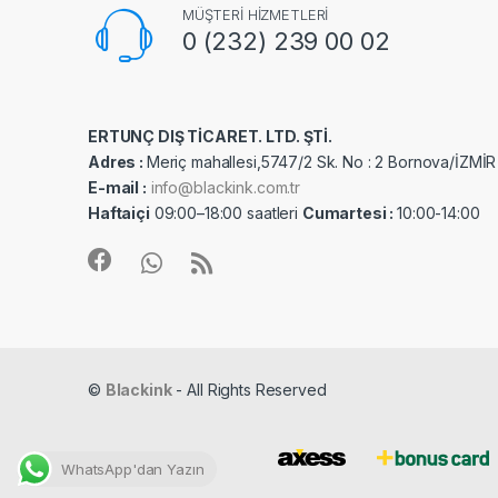
MÜŞTERİ HİZMETLERİ
0 (232) 239 00 02
ERTUNÇ DIŞ TİCARET. LTD. ŞTİ.
Adres :
Meriç mahallesi,5747/2 Sk. No : 2 Bornova/İZMİR
E-mail :
info@blackink.com.tr
Haftaiçi
09:00–18:00 saatleri
Cumartesi :
10:00-14:00
©
Blackink
- All Rights Reserved
WhatsApp'dan Yazın