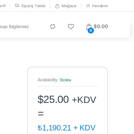
ifi
Sipariş Takibi
Mağaza
Hesabım
$
0.00
ap Bilgilerimiz
0
Availability:
Stokta
$
25.00
+KDV
=
₺
1,190.21
+ KDV