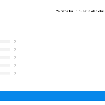
Yalnızca bu ürünü satın alan otur
0
0
0
0
0