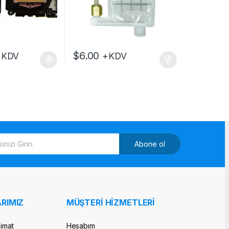
$
6.00
+KDV
+KDV
Abone ol
RIMIZ
MÜŞTERİ HİZMETLERİ
limat
Hesabım