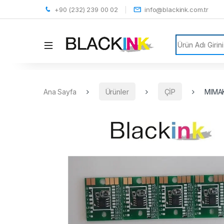
+90 (232) 239 00 02
info@blackink.com.tr
Search for:
Ana Sayfa
Ürünler
ÇİP
MIMAK