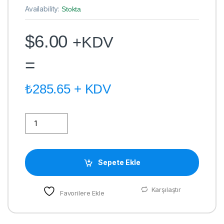
Availability:
Stokta
$
6.00
+KDV
=
₺
285.65
+ KDV
KONICA 30 PİN 42 CM TERS DÜZ KAFA KABLOSU quantity
Sepete Ekle
Karşılaştır
Favorilere Ekle