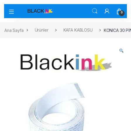
0
Ana Sayfa
Ürünler
KAFA KABLOSU
KONICA 30 P