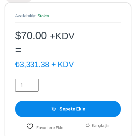
Availability:
Stokta
$
70.00
+KDV
=
₺
3,331.38
+ KDV
4720 BASKI KAFASI ADAPTÖRÜ quantity
Sepete Ekle
Karşılaştır
Favorilere Ekle