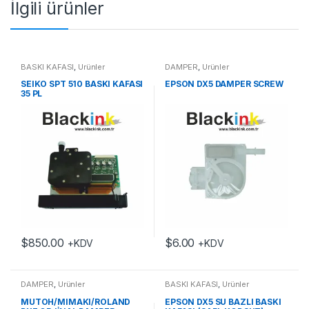
İlgili ürünler
BASKI KAFASI
,
Ürünler
DAMPER
,
Ürünler
SEIKO SPT 510 BASKI KAFASI
EPSON DX5 DAMPER SCREW
35 PL
$
850.00
$
6.00
+KDV
+KDV
DAMPER
,
Ürünler
BASKI KAFASI
,
Ürünler
MUTOH/MIMAKI/ROLAND
EPSON DX5 SU BAZLI BASKI