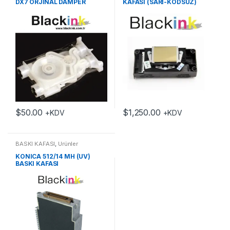
DX7 ORJİNAL DAMPER
KAFASI (SARI-KODSUZ)
$
50.00
$
1,250.00
+KDV
+KDV
BASKI KAFASI
,
Ürünler
KONICA 512/14 MH (UV)
BASKI KAFASI