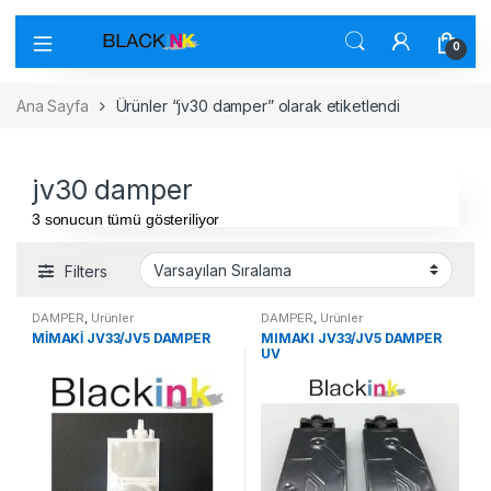
0
Ana Sayfa
Ürünler “jv30 damper” olarak etiketlendi
jv30 damper
3 sonucun tümü gösteriliyor
Filters
DAMPER
,
Ürünler
DAMPER
,
Ürünler
MİMAKİ JV33/JV5 DAMPER
MIMAKI JV33/JV5 DAMPER
UV