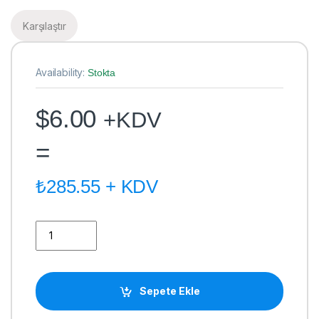
Karşılaştır
Availability:
Stokta
$
6.00
+KDV
=
₺
285.55
+ KDV
MIMAKI JV33/JV5 DAMPER UV PAGODA quantity
Sepete Ekle