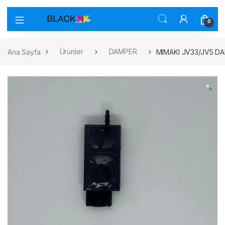
0
Ana Sayfa
Ürünler
DAMPER
MIMAKI JV33/JV5 D