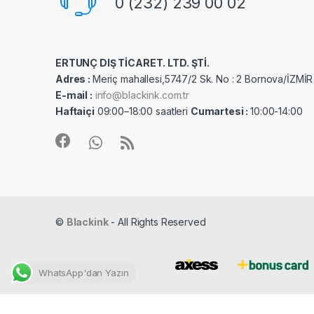
0 (232) 239 00 02
ERTUNÇ DIŞ TİCARET. LTD. ŞTİ.
Adres :
Meriç mahallesi,5747/2 Sk. No : 2 Bornova/İZMİR
E-mail :
info@blackink.com.tr
Haftaiçi
09:00–18:00 saatleri
Cumartesi :
10:00-14:00
©
Blackink
- All Rights Reserved
WhatsApp'dan Yazın