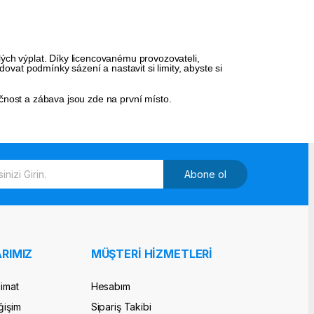
lých výplat. Díky licencovanému provozovateli,
vat podmínky sázení a nastavit si limity, abyste si
čnost a zábava jsou zde na první místo.
Abone ol
RIMIZ
MÜŞTERİ HİZMETLERİ
limat
Hesabım
ğişim
Sipariş Takibi