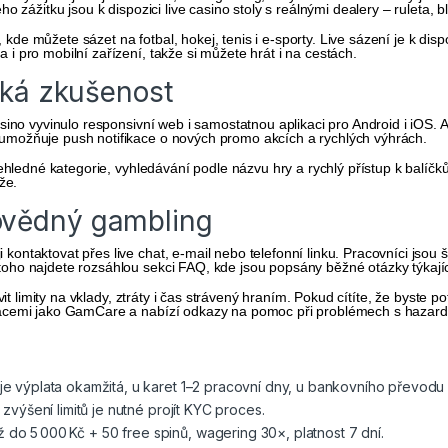
 zážitku jsou k dispozici live casino stoly s reálnými dealery – ruleta, b
de můžete sázet na fotbal, hokej, tenis i e‑sporty. Live sázení je k di
i pro mobilní zařízení, takže si můžete hrát i na cestách.
ská zkušenost
ino vyvinulo responsivní web i samostatnou aplikaci pro Android i iOS. Ap
umožňuje push notifikace o nových promo akcích a rychlých výhrách.
přehledné kategorie, vyhledávání podle názvu hry a rychlý přístup k bal
že.
ovědný gambling
ontaktovat přes live chat, e‑mail nebo telefonní linku. Pracovníci jsou 
oho najdete rozsáhlou sekci FAQ, kde jsou popsány běžné otázky týkajíc
it limity na vklady, ztráty i čas strávený hraním. Pokud cítíte, že byste po
izacemi jako GamCare a nabízí odkazy na pomoc při problémech s hazar
 výplata okamžitá, u karet 1–2 pracovní dny, u bankovního převodu 
zvýšení limitů je nutné projít KYC proces.
 do 5 000 Kč + 50 free spinů, wagering 30×, platnost 7 dní.