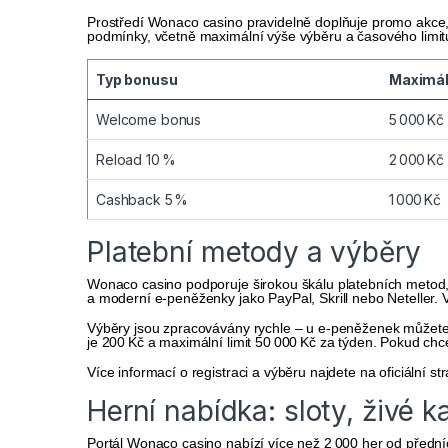
Prostředí Wonaco casino pravidelně doplňuje promo akce,
podmínky, včetně maximální výše výběru a časového limitu
Typ bonusu
Maximál
Welcome bonus
5 000 Kč
Reload 10 %
2 000 Kč
Cashback 5 %
1 000 Kč
Platební metody a výběry
Wonaco casino podporuje širokou škálu platebních metod, 
a moderní e‑peněženky jako PayPal, Skrill nebo Neteller.
Výběry jsou zpracovávány rychle – u e‑peněženek můžete 
je 200 Kč a maximální limit 50 000 Kč za týden. Pokud chce
Více informací o registraci a výběru najdete na oficiální s
Herní nabídka: sloty, živé 
Portál Wonaco casino nabízí více než 2 000 her od předních