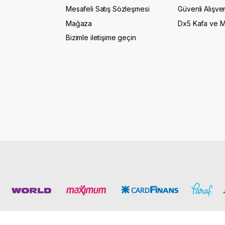
Mesafeli Satış Sözleşmesi
Güvenli Alışver
Mağaza
Dx5 Kafa ve 
Bizimle iletişime geçin