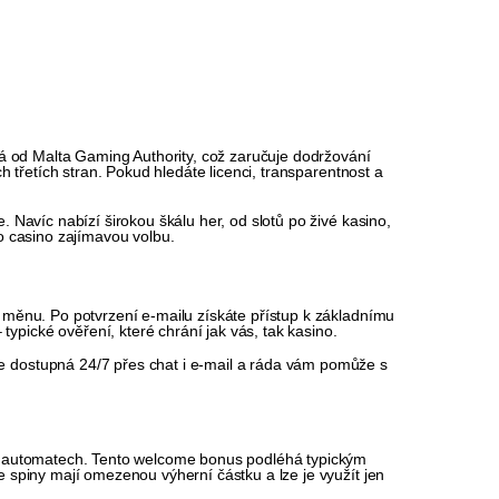
 má od Malta Gaming Authority, což zaručuje dodržování
h třetích stran. Pokud hledáte licenci, transparentnost a
 Navíc nabízí širokou škálu her, od slotů po živé kasino,
o casino zajímavou volbu.
u měnu. Po potvrzení e‑mailu získáte přístup k základnímu
pické ověření, které chrání jak vás, tak kasino.
e dostupná 24/7 přes chat i e‑mail a ráda vám pomůže s
ých automatech. Tento welcome bonus podléhá typickým
e spiny mají omezenou výherní částku a lze je využít jen