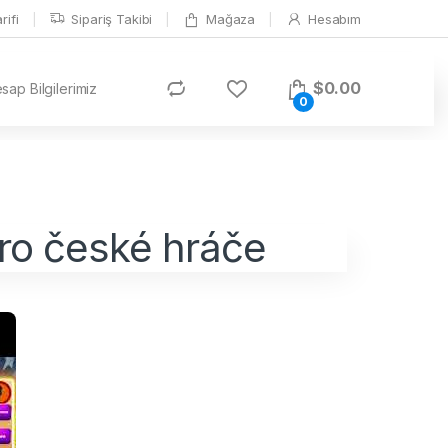
ifi
Sipariş Takibi
Mağaza
Hesabım
$
0.00
ap Bilgilerimiz
0
ro české hráče