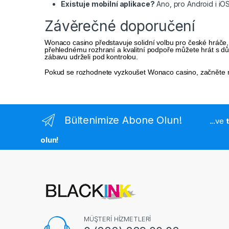
Existuje mobilní aplikace?
Ano, pro Android i iO
Závěrečné doporučení
Wonaco casino představuje solidní volbu pro české hráče, 
přehlednému rozhraní a kvalitní podpoře můžete hrát s dův
zábavu udrželi pod kontrolou.
Pokud se rozhodnete vyzkoušet Wonaco casino, začněte regi
Bültenimize Abone Olun!
...ve
olun!
MÜŞTERİ HİZMETLERİ