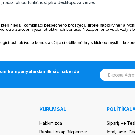
S, nabízí plnou funkčnost jako desktopová verze.
kteří hledají kombinaci bezpečného prostředí, široké nabídky her a rych
ěrou a zároveň využít atraktivních bonusů. Nezapomeňte však vždy sledo
strací, aktivujte bonus a užijte si oblíbené hry s klidnou myslí – bezpe
E
tüm kampanyalardan ilk siz haberdar
m
a
i
l
*
KURUMSAL
POLİTİKALA
Hakkımızda
Sipariş ve Tes
Banka Hesap Bilgilerimiz
İptal, İade, De