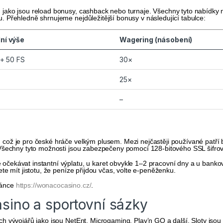
 jako jsou reload bonusy, cashback nebo turnaje. Všechny tyto nabídky 
. Přehledně shrnujeme nejdůležitější bonusy v následující tabulce:
ní výše
Wagering (násobení)
 + 50 FS
30×
25×
–
což je pro české hráče velkým plusem. Mezi nejčastěji používané patří b
 Všechny tyto možnosti jsou zabezpečeny pomocí 128‑bitového SSL šifrová
očekávat instantní výplatu, u karet obvykle 1–2 pracovní dny a u bank
te mít jistotu, že peníze přijdou včas, volte e‑peněženku.
tránce
https://wonacocasino.cz/
.
kasino a sportovní sázky
 vývojářů jako jsou NetEnt, Microgaming, Play’n GO a další. Sloty jsou r