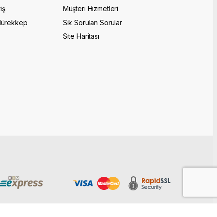
iş
Müşteri Hizmetleri
Mürekkep
Sık Sorulan Sorular
Site Haritası