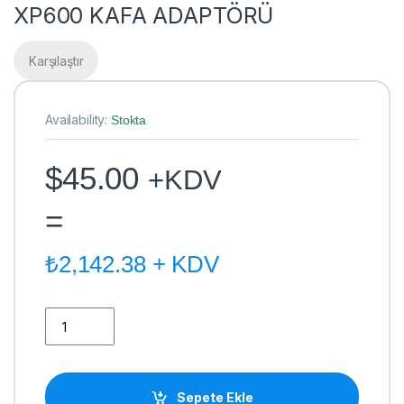
XP600 KAFA ADAPTÖRÜ
Karşılaştır
Availability:
Stokta
$
45.00
+KDV
=
₺
2,142.38
+ KDV
XP600 KAFA ADAPTÖRÜ quantity
Sepete Ekle