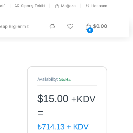
ifi
Sipariş Takibi
Mağaza
Hesabım
$
0.00
ap Bilgilerimiz
0
Availability:
Stokta
$
15.00
+KDV
=
₺
714.13
+ KDV