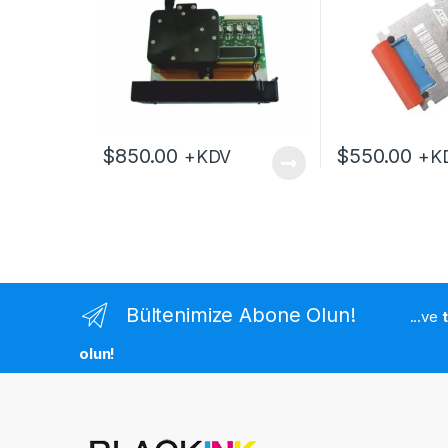
$
850.00
$
550.00
+KDV
+K
Bültenimize Abone Olun!
...ve
olun!