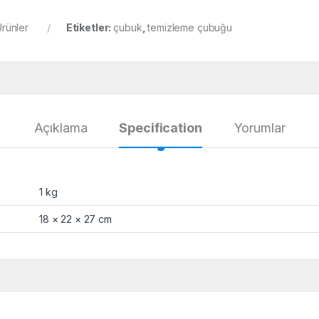
rünler
Etiketler:
çubuk
,
temizleme çubuğu
Açıklama
Specification
Yorumlar
1 kg
18 × 22 × 27 cm