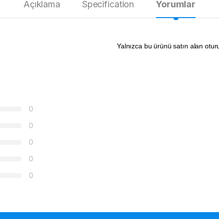
Açıklama
Specification
Yorumlar
Yalnızca bu ürünü satın alan otur
0
0
0
0
0