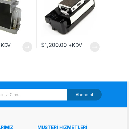
$
1,200.00
+KDV
+KDV
Abone ol
RIMIZ
MÜŞTERİ HİZMETLERİ