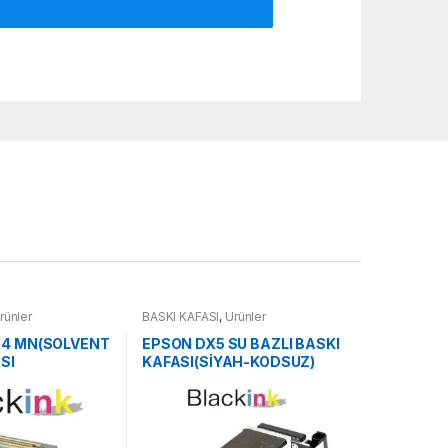
rünler
BASKI KAFASI
,
Ürünler
/14 MN(SOLVENT
EPSON DX5 SU BAZLI BASKI
SI
KAFASI(SİYAH-KODSUZ)