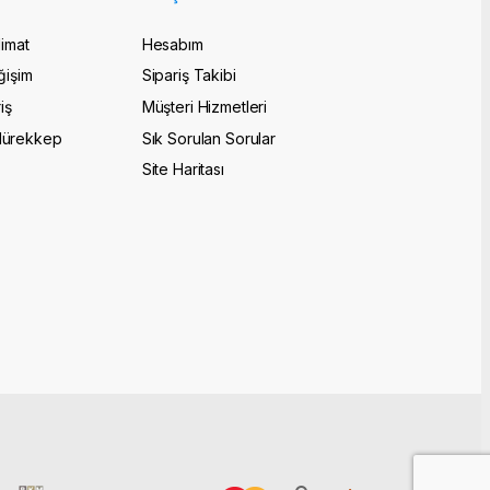
limat
Hesabım
ğişim
Sipariş Takibi
iş
Müşteri Hizmetleri
Mürekkep
Sık Sorulan Sorular
Site Haritası