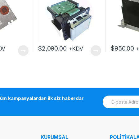
$
2,090.00
$
950.00
DV
+KDV
E
tüm kampanyalardan ilk siz haberdar
m
a
i
l
*
KURUMSAL
POLİTİKALA