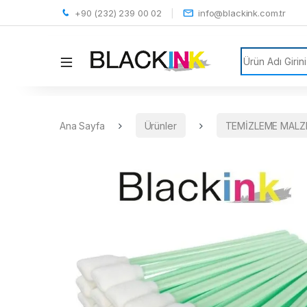
+90 (232) 239 00 02
info@blackink.com.tr
Search for:
Ana Sayfa
Ürünler
TEMİZLEME MALZ