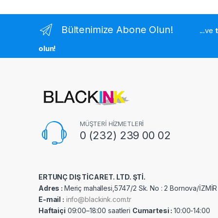
Bültenimize Abone Olun!
...ve
olun!
MÜŞTERİ HİZMETLERİ
0 (232) 239 00 02
ERTUNÇ DIŞ TİCARET. LTD. ŞTİ.
Adres :
Meriç mahallesi,5747/2 Sk. No : 2 Bornova/İZMİR
E-mail :
info@blackink.com.tr
Haftaiçi
09:00–18:00 saatleri
Cumartesi :
10:00-14:00