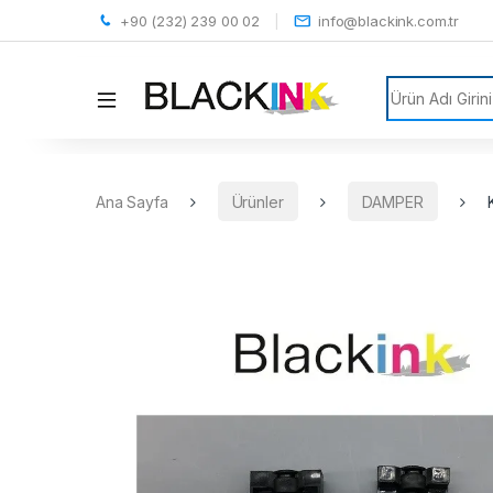
+90 (232) 239 00 02
info@blackink.com.tr
Search for:
Ana Sayfa
Ürünler
DAMPER