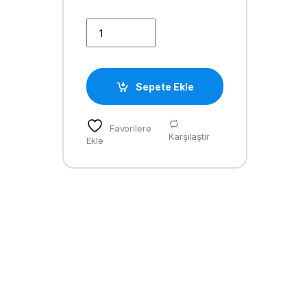
KÜTÜKLÜ UV BÜYÜK DAMPER 3*2 quantity
Sepete Ekle
Favorilere
Karşılaştır
Ekle