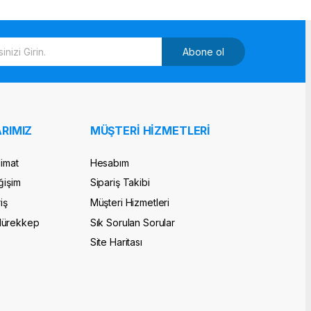
Abone ol
RIMIZ
MÜŞTERİ HİZMETLERİ
limat
Hesabım
ğişim
Sipariş Takibi
iş
Müşteri Hizmetleri
Mürekkep
Sık Sorulan Sorular
Site Haritası