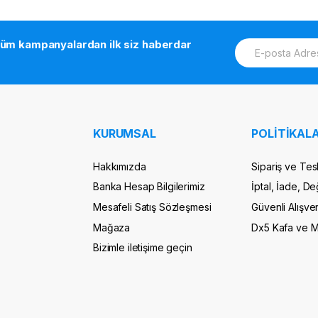
E
tüm kampanyalardan ilk siz haberdar
m
a
i
l
*
KURUMSAL
POLİTİKALA
Hakkımızda
Sipariş ve Tes
Banka Hesap Bilgilerimiz
İptal, İade, De
Mesafeli Satış Sözleşmesi
Güvenli Alışver
Mağaza
Dx5 Kafa ve 
Bizimle iletişime geçin