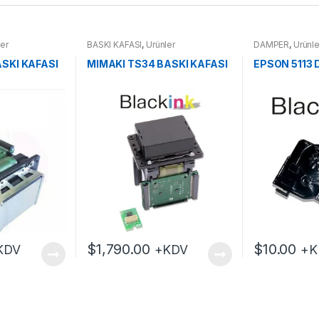
ler
BASKI KAFASI
,
Ürünler
DAMPER
,
Ürünle
SKI KAFASI
MIMAKI TS34 BASKI KAFASI
EPSON 5113
$
1,790.00
$
10.00
KDV
+KDV
+K