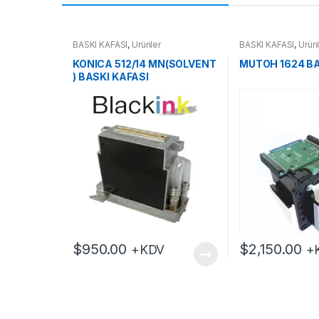
BASKI KAFASI
,
Ürünler
BASKI KAFASI
,
Ürün
KONICA 512/14 MN(SOLVENT
MUTOH 1624 BA
) BASKI KAFASI
$
950.00
$
2,150.00
+KDV
+