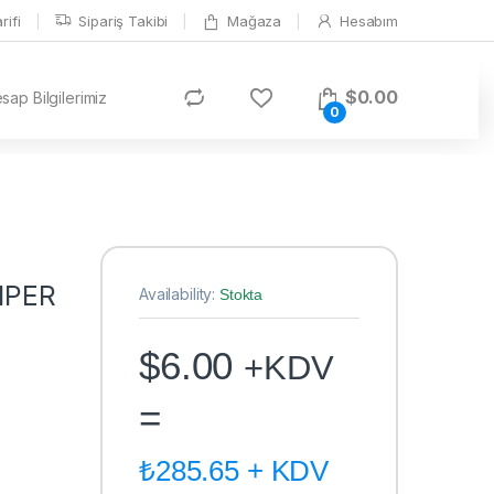
ifi
Sipariş Takibi
Mağaza
Hesabım
$
0.00
ap Bilgilerimiz
0
MPER
Availability:
Stokta
$
6.00
+KDV
=
₺
285.65
+ KDV