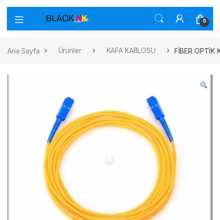
0
Ana Sayfa
Ürünler
KAFA KABLOSU
FİBER OPTİK 