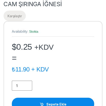
CAM ŞIRINGA İĞNESİ
Karşılaştır
Availability:
Stokta
$
0.25
+KDV
=
₺
11.90
+ KDV
CAM ŞIRINGA İĞNESİ quantity
Sepete Ekle