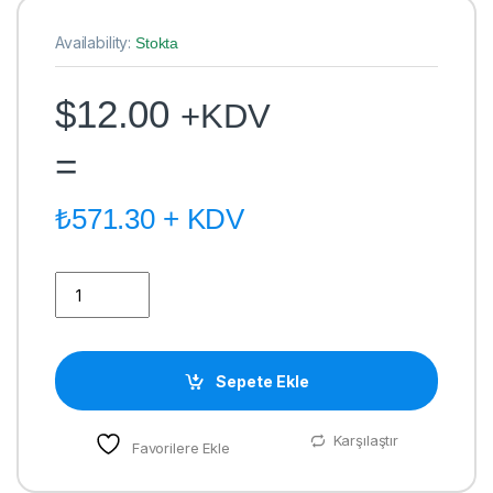
Availability:
Stokta
$
12.00
+KDV
=
₺
571.30
+ KDV
4*2 SEKİZLİ HORTUM quantity
Sepete Ekle
Karşılaştır
Favorilere Ekle