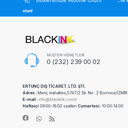
...ve
olun!
MÜŞTERİ HİZMETLERİ
0 (232) 239 00 02
ERTUNÇ DIŞ TİCARET. LTD. ŞTİ.
Adres :
Meriç mahallesi,5747/2 Sk. No : 2 Bornova/İZMİR
E-mail :
info@blackink.com.tr
Haftaiçi
09:00–18:00 saatleri
Cumartesi :
10:00-14:00