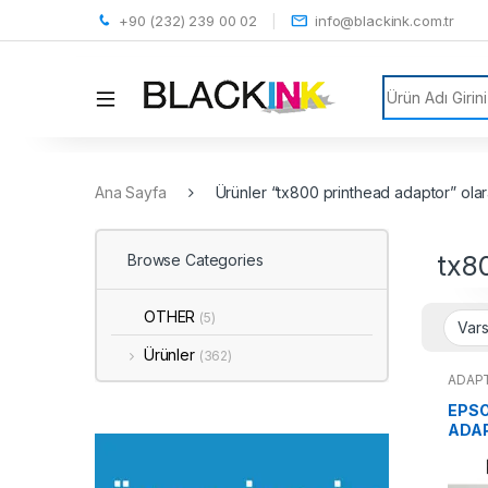
+90 (232) 239 00 02
info@blackink.com.tr
Search for:
Ana Sayfa
Ürünler “tx800 printhead adaptor” olar
tx8
Browse Categories
OTHER
(5)
Ürünler
(362)
ADAP
EPS
ADA