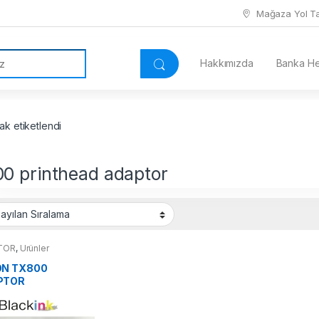
Mağaza Yol Tar
Hakkımızda
Banka Hes
ak etiketlendi
00 printhead adaptor
TOR
,
Ürünler
ON TX800
PTOR