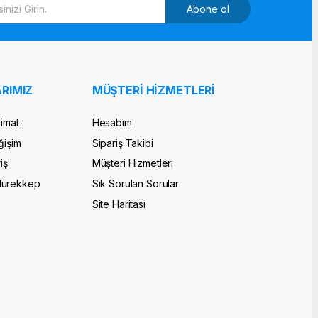
Abone ol
RIMIZ
MÜŞTERİ HİZMETLERİ
limat
Hesabım
ğişim
Sipariş Takibi
iş
Müşteri Hizmetleri
Mürekkep
Sık Sorulan Sorular
Site Haritası