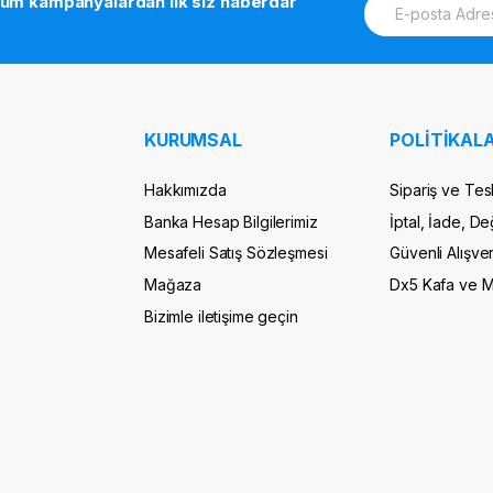
tüm kampanyalardan ilk siz haberdar
m
a
i
l
*
KURUMSAL
POLİTİKALA
Hakkımızda
Sipariş ve Tes
Banka Hesap Bilgilerimiz
İptal, İade, De
Mesafeli Satış Sözleşmesi
Güvenli Alışver
Mağaza
Dx5 Kafa ve 
Bizimle iletişime geçin