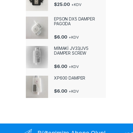
$
25.00
+KDV
EPSON DX5 DAMPER
PAGODA
$
6.00
+KDV
MİMAKİ JV33/JV5
DAMPER SCREW
$
6.00
+KDV
XP600 DAMPER
$
6.00
+KDV
Bültenimize Abone Olun!