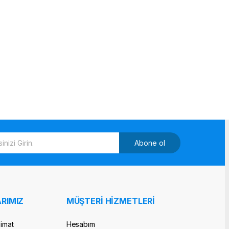
Abone ol
RIMIZ
MÜŞTERİ HİZMETLERİ
limat
Hesabım