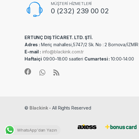
MÜŞTERİ HİZMETLERİ
0 (232) 239 00 02
ERTUNÇ DIŞ TİCARET. LTD. ŞTİ.
Adres :
Meriç mahallesi,5747/2 Sk. No : 2 Bornova/İZMİR
E-mail :
info@blackink.com.tr
Haftaiçi
09:00–18:00 saatleri
Cumartesi :
10:00-14:00
©
Blackink
- All Rights Reserved
WhatsApp'dan Yazın