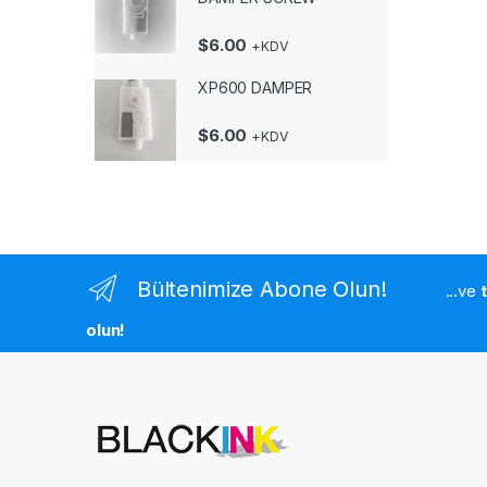
$
6.00
+KDV
XP600 DAMPER
$
6.00
+KDV
Bültenimize Abone Olun!
...ve
olun!