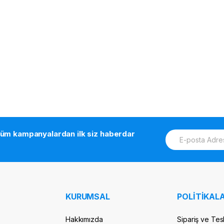
E
tüm kampanyalardan ilk siz haberdar
m
a
i
l
*
KURUMSAL
POLİTİKALA
Hakkımızda
Sipariş ve Tes