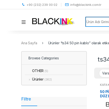
+90 (232) 239 00 02
info@blackink.com.tr
Search for:
Ana Sayfa
Ürünler “ts34 50 pin kablo” olarak etik
ts3
Browse Categories
OTHER
(5)
Ürünler
(362)
KAFA
50 P
DÜZ 
Filtre