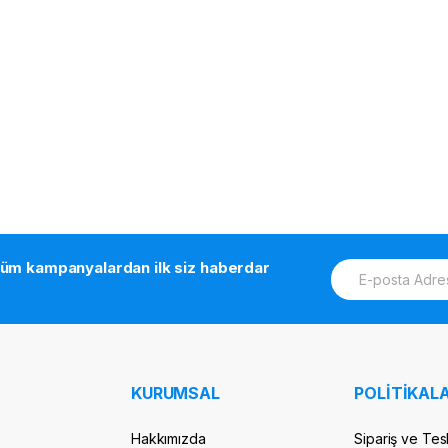
E
tüm kampanyalardan ilk siz haberdar
m
a
i
l
*
KURUMSAL
POLİTİKALA
Hakkımızda
Sipariş ve Tes