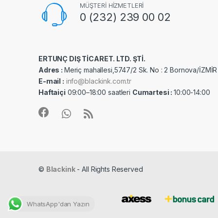
MÜŞTERİ HİZMETLERİ
0 (232) 239 00 02
ERTUNÇ DIŞ TİCARET. LTD. ŞTİ.
Adres :
Meriç mahallesi,5747/2 Sk. No : 2 Bornova/İZMİR
E-mail :
info@blackink.com.tr
Haftaiçi
09:00–18:00 saatleri
Cumartesi :
10:00-14:00
©
Blackink
- All Rights Reserved
WhatsApp'dan Yazın