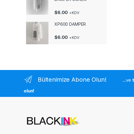
$
6.00
+KDV
XP600 DAMPER
$
6.00
+KDV
Bültenimize Abone Olun!
...ve
olun!