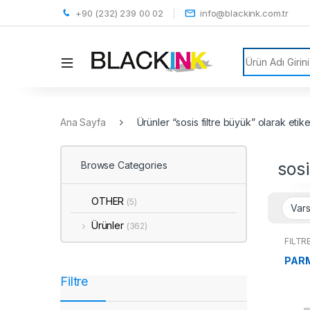
+90 (232) 239 00 02
info@blackink.com.tr
Search for:
Ana Sayfa
Ürünler “sosis filtre büyük” olarak etike
sosi
Browse Categories
OTHER
(5)
Ürünler
(362)
FİLTR
PARM
Filtre