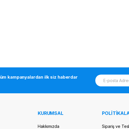
E
tüm kampanyalardan ilk siz haberdar
m
a
i
l
*
KURUMSAL
POLİTİKALA
Hakkımızda
Sipariş ve Tes