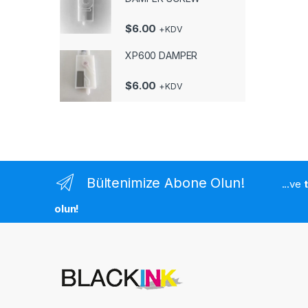
$
6.00
+KDV
XP600 DAMPER
$
6.00
+KDV
Bültenimize Abone Olun!
...ve
olun!