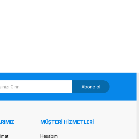
Abone ol
RIMIZ
MÜŞTERİ HİZMETLERİ
limat
Hesabım