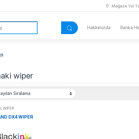
Mağaza Yol Tar
Hakkımızda
Banka Hes
di
aki wiper
r
,
WIPER
ND DX4 WIPER