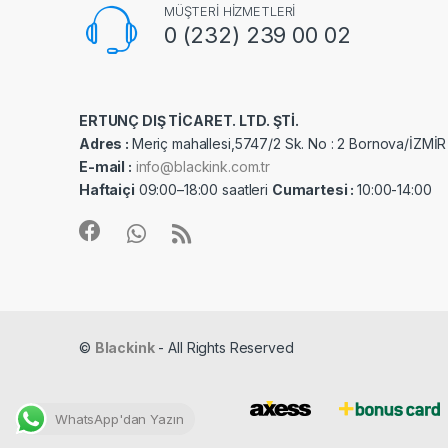
MÜŞTERİ HİZMETLERİ
0 (232) 239 00 02
ERTUNÇ DIŞ TİCARET. LTD. ŞTİ.
Adres :
Meriç mahallesi,5747/2 Sk. No : 2 Bornova/İZMİR
E-mail :
info@blackink.com.tr
Haftaiçi
09:00–18:00 saatleri
Cumartesi :
10:00-14:00
©
Blackink
- All Rights Reserved
WhatsApp'dan Yazın