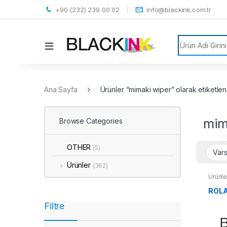
+90 (232) 239 00 02
info@blackink.com.tr
Search for:
Ana Sayfa
Ürünler “mimaki wiper” olarak etiketlen
mim
Browse Categories
OTHER
(5)
Ürünler
(362)
Ürünle
ROLA
Filtre