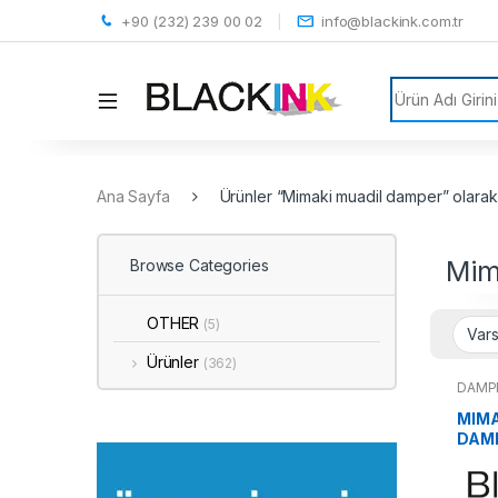
+90 (232) 239 00 02
info@blackink.com.tr
Search for:
Ana Sayfa
Ürünler “Mimaki muadil damper” olarak 
Mim
Browse Categories
OTHER
(5)
Ürünler
(362)
DAMP
MIMA
DAM