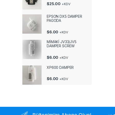
$
25.00
+KDV
EPSON DX5 DAMPER
PAGODA
$
6.00
+KDV
MİMAKİ JV33/JV5
DAMPER SCREW
$
6.00
+KDV
XP600 DAMPER
$
6.00
+KDV
Bültenimize Abone Olun!