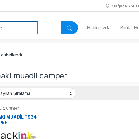
Mağaza Yol Tar
Hakkımızda
Banka Hes
etiketlendi
aki muadil damper
ER
,
Ürünler
KI MUADİL TS34
PER