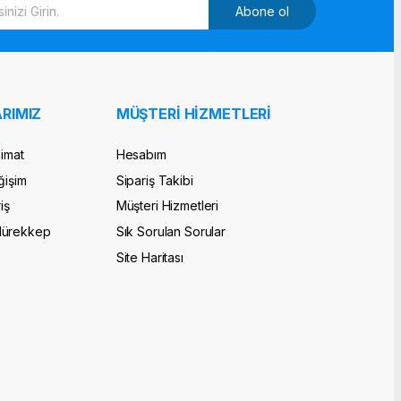
Abone ol
RIMIZ
MÜŞTERİ HİZMETLERİ
limat
Hesabım
ğişim
Sipariş Takibi
iş
Müşteri Hizmetleri
Mürekkep
Sık Sorulan Sorular
Site Haritası