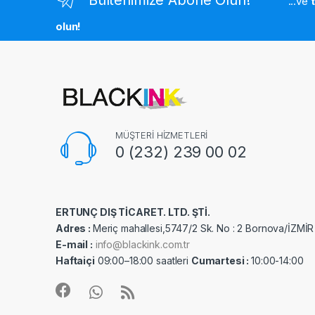
...ve
olun!
MÜŞTERİ HİZMETLERİ
0 (232) 239 00 02
ERTUNÇ DIŞ TİCARET. LTD. ŞTİ.
Adres :
Meriç mahallesi,5747/2 Sk. No : 2 Bornova/İZMİR
E-mail :
info@blackink.com.tr
Haftaiçi
09:00–18:00 saatleri
Cumartesi :
10:00-14:00