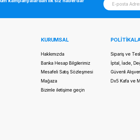
tüm kampanyalardan ilk siz haberdar
m
a
i
l
*
KURUMSAL
POLİTİKALA
Hakkımızda
Sipariş ve Tes
Banka Hesap Bilgilerimiz
İptal, İade, De
Mesafeli Satış Sözleşmesi
Güvenli Alışver
Mağaza
Dx5 Kafa ve 
Bizimle iletişime geçin