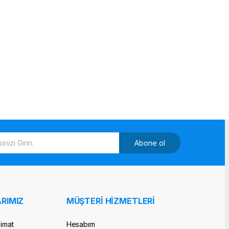
Abone ol
RIMIZ
MÜŞTERİ HİZMETLERİ
limat
Hesabım