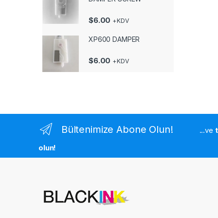
$
6.00
+KDV
XP600 DAMPER
$
6.00
+KDV
Bültenimize Abone Olun!
...ve
olun!