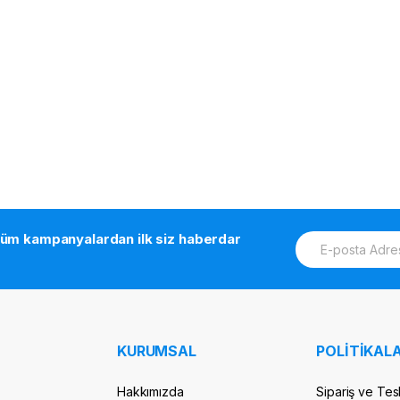
E
tüm kampanyalardan ilk siz haberdar
m
a
i
l
*
KURUMSAL
POLİTİKALA
Hakkımızda
Sipariş ve Tes