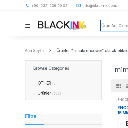
+90 (232) 239 00 02
info@blackink.com.tr
Search for:
Ana Sayfa
Ürünler “mimaki encoder” olarak etiket
mim
Browse Categories
OTHER
(5)
Ürünler
(362)
ENCO
ENCO
15 M
Filtre