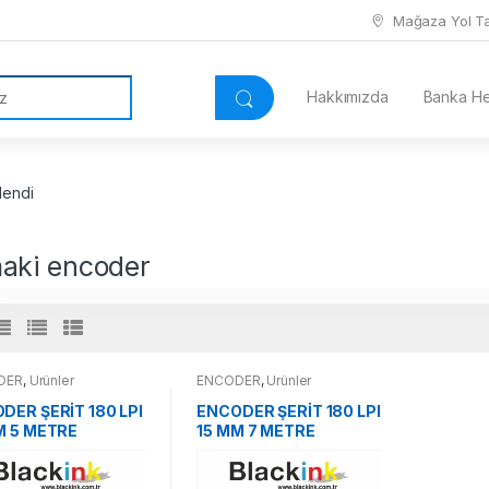
Mağaza Yol Tar
Hakkımızda
Banka Hes
lendi
aki encoder
DER
,
Ürünler
ENCODER
,
Ürünler
DER ŞERİT 180 LPI
ENCODER ŞERİT 180 LPI
M 5 METRE
15 MM 7 METRE