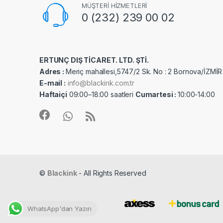
MÜŞTERİ HİZMETLERİ
0 (232) 239 00 02
ERTUNÇ DIŞ TİCARET. LTD. ŞTİ.
Adres :
Meriç mahallesi,5747/2 Sk. No : 2 Bornova/İZMİR
E-mail :
info@blackink.com.tr
Haftaiçi
09:00–18:00 saatleri
Cumartesi :
10:00-14:00
©
Blackink
- All Rights Reserved
WhatsApp'dan Yazın