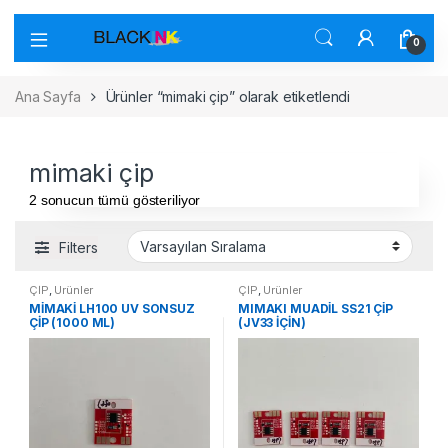
0
Ana Sayfa
Ürünler “mimaki çip” olarak etiketlendi
mimaki çip
2 sonucun tümü gösteriliyor
Filters
ÇİP
,
Ürünler
ÇİP
,
Ürünler
MİMAKİ LH100 UV SONSUZ
MIMAKI MUADİL SS21 ÇİP
ÇİP (1000 ML)
(JV33 İÇİN)