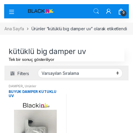
0
Ana Sayfa
Ürünler “kütüklü big damper uv” olarak etiketlendi
kütüklü big damper uv
Tek bir sonuç gösteriliyor
Filters
DAMPER
,
Ürünler
BÜYÜK DAMPER KÜTÜKLÜ
UV