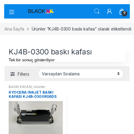
0
Ana Sayfa
Ürünler “KJ4B-0300 baskı kafası” olarak etiketlendi
KJ4B-0300 baskı kafası
Tek bir sonuç gösteriliyor
Filters
BASKI KAFASI
,
Ürünler
KYOCERA INKJET BASKI
KAFASI KJ4B-0300R06DS