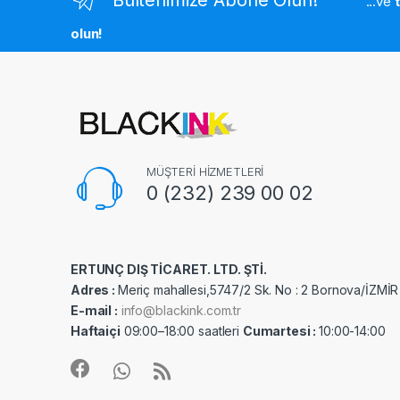
...ve
olun!
MÜŞTERİ HİZMETLERİ
0 (232) 239 00 02
ERTUNÇ DIŞ TİCARET. LTD. ŞTİ.
Adres :
Meriç mahallesi,5747/2 Sk. No : 2 Bornova/İZMİR
E-mail :
info@blackink.com.tr
Haftaiçi
09:00–18:00 saatleri
Cumartesi :
10:00-14:00