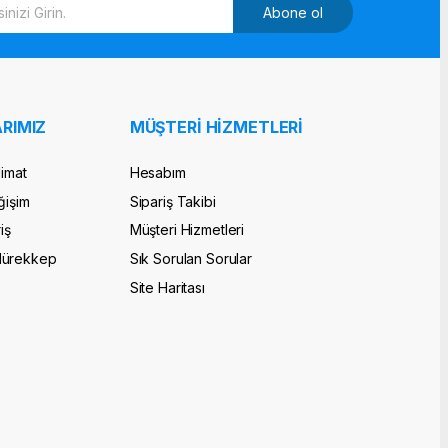
Abone ol
RIMIZ
MÜŞTERİ HİZMETLERİ
limat
Hesabım
ğişim
Sipariş Takibi
iş
Müşteri Hizmetleri
Mürekkep
Sık Sorulan Sorular
Site Haritası