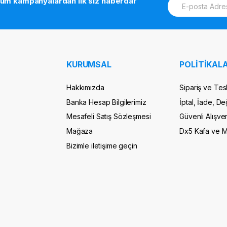
tüm kampanyalardan ilk siz haberdar
m
a
i
l
*
KURUMSAL
POLİTİKALA
Hakkımızda
Sipariş ve Tes
Banka Hesap Bilgilerimiz
İptal, İade, De
Mesafeli Satış Sözleşmesi
Güvenli Alışver
Mağaza
Dx5 Kafa ve 
Bizimle iletişime geçin