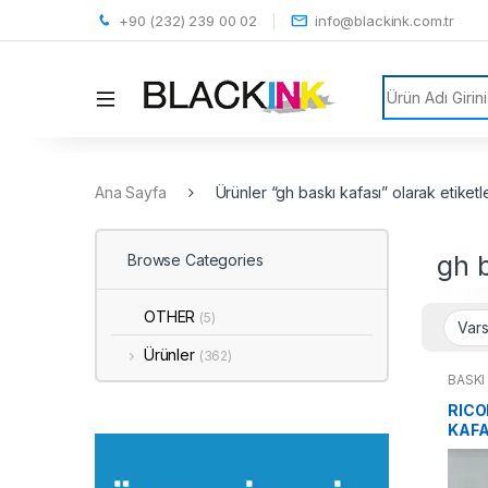
+90 (232) 239 00 02
info@blackink.com.tr
Search for:
Ana Sayfa
Ürünler “gh baskı kafası” olarak etiketl
gh b
Browse Categories
OTHER
(5)
Ürünler
(362)
BASKI
RICO
KAFA