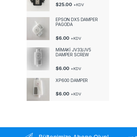
$
25.00
+KDV
EPSON DX5 DAMPER
PAGODA
$
6.00
+KDV
MİMAKİ JV33/JV5
DAMPER SCREW
$
6.00
+KDV
XP600 DAMPER
$
6.00
+KDV
Bültenimize Abone Olun!