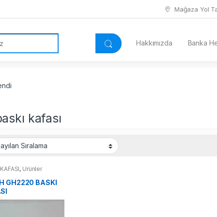
Mağaza Yol Tar
Hakkımızda
Banka Hes
endi
askı kafası
 KAFASI
,
Ürünler
H GH2220 BASKI
SI