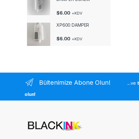
$
6.00
+KDV
XP600 DAMPER
$
6.00
+KDV
Bültenimize Abone Olun!
...ve
olun!