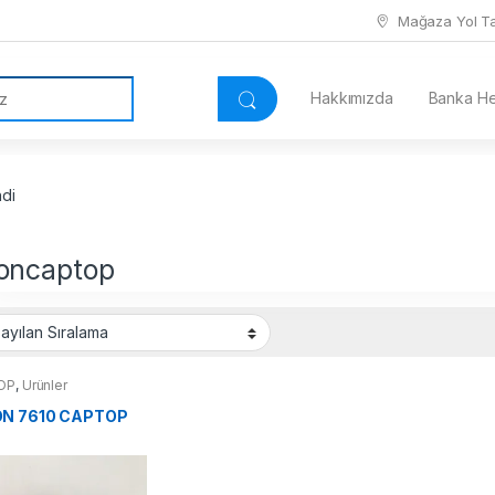
Mağaza Yol Tar
Hakkımızda
Banka Hes
ndi
oncaptop
OP
,
Ürünler
N 7610 CAPTOP