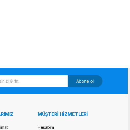
Abone ol
RIMIZ
MÜŞTERİ HİZMETLERİ
limat
Hesabım