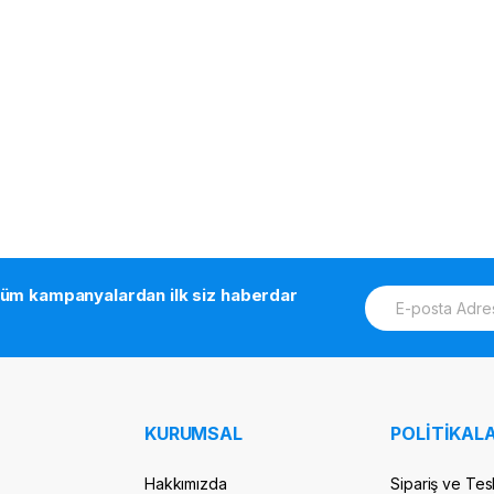
E
tüm kampanyalardan ilk siz haberdar
m
a
i
l
*
KURUMSAL
POLİTİKALA
Hakkımızda
Sipariş ve Tes