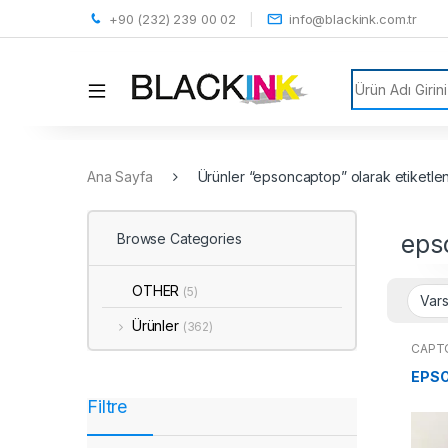
+90 (232) 239 00 02
info@blackink.com.tr
Search for:
Ana Sayfa
Ürünler “epsoncaptop” olarak etiketle
eps
Browse Categories
OTHER
(5)
Ürünler
(362)
CAPT
EPSO
Filtre