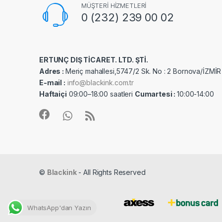
MÜŞTERİ HİZMETLERİ
0 (232) 239 00 02
ERTUNÇ DIŞ TİCARET. LTD. ŞTİ.
Adres :
Meriç mahallesi,5747/2 Sk. No : 2 Bornova/İZMİR
E-mail :
info@blackink.com.tr
Haftaiçi
09:00–18:00 saatleri
Cumartesi :
10:00-14:00
©
Blackink
- All Rights Reserved
WhatsApp'dan Yazın