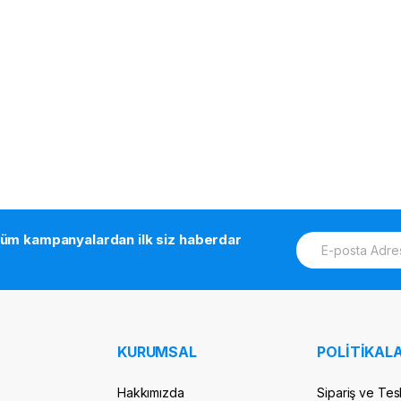
E
tüm kampanyalardan ilk siz haberdar
m
a
i
l
*
KURUMSAL
POLİTİKALA
Hakkımızda
Sipariş ve Tes