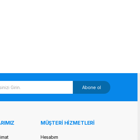
Abone ol
RIMIZ
MÜŞTERİ HİZMETLERİ
limat
Hesabım