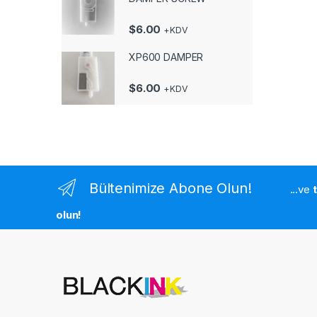
$
6.00
+KDV
XP600 DAMPER
$
6.00
+KDV
Bültenimize Abone Olun!
...ve
olun!