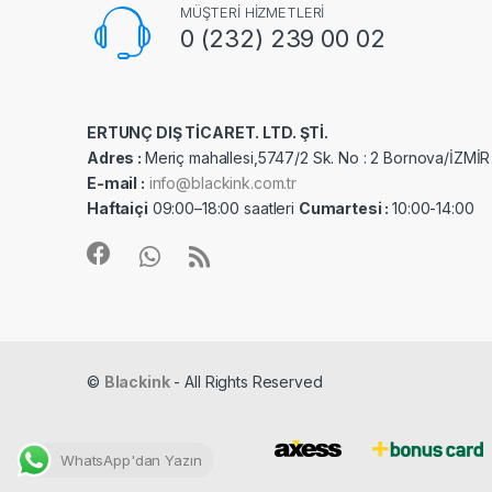
MÜŞTERİ HİZMETLERİ
0 (232) 239 00 02
ERTUNÇ DIŞ TİCARET. LTD. ŞTİ.
Adres :
Meriç mahallesi,5747/2 Sk. No : 2 Bornova/İZMİR
E-mail :
info@blackink.com.tr
Haftaiçi
09:00–18:00 saatleri
Cumartesi :
10:00-14:00
©
Blackink
- All Rights Reserved
WhatsApp'dan Yazın