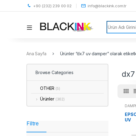
+90 (232) 239 00 02
info@blackink.com.tr
Search for:
Ana Sayfa
Ürünler “dx7 uv damper” olarak etiketl
dx7
Browse Categories
OTHER
(5)
Ürünler
(362)
DAMP
EPSO
UV
Filtre