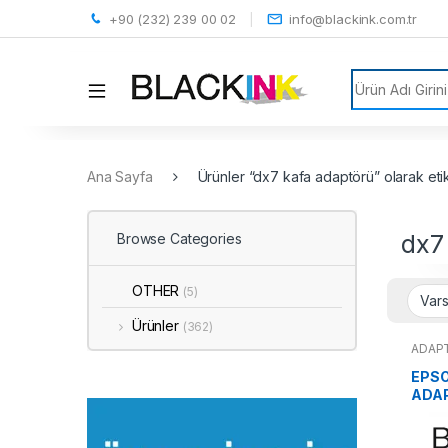
+90 (232) 239 00 02
info@blackink.com.tr
Search for:
Ana Sayfa
Ürünler “dx7 kafa adaptörü” olarak eti
dx7
Browse Categories
OTHER
(5)
Ürünler
(362)
ADAP
EPSO
ADA