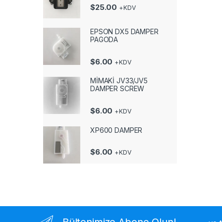
$
25.00
+KDV
EPSON DX5 DAMPER
PAGODA
$
6.00
+KDV
MİMAKİ JV33/JV5
DAMPER SCREW
$
6.00
+KDV
XP600 DAMPER
$
6.00
+KDV
Bültenimize Abone Olun!