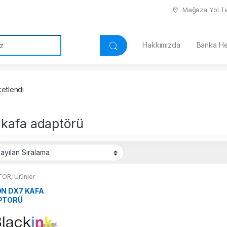
Mağaza Yol Tar
Hakkımızda
Banka Hes
ketlendi
 kafa adaptörü
TOR
,
Ürünler
N DX7 KAFA
PTORÜ