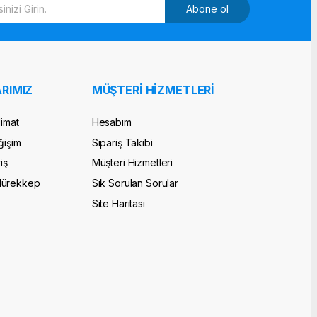
Abone ol
RIMIZ
MÜŞTERİ HİZMETLERİ
limat
Hesabım
ğişim
Sipariş Takibi
iş
Müşteri Hizmetleri
Mürekkep
Sık Sorulan Sorular
Site Haritası