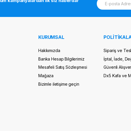
tüm kampanyalardan ilk siz haberdar
m
a
i
l
*
KURUMSAL
POLİTİKALA
Hakkımızda
Sipariş ve Tes
Banka Hesap Bilgilerimiz
İptal, İade, De
Mesafeli Satış Sözleşmesi
Güvenli Alışver
Mağaza
Dx5 Kafa ve 
Bizimle iletişime geçin