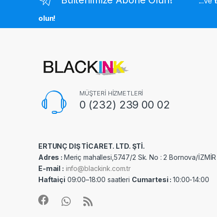
...ve
olun!
MÜŞTERİ HİZMETLERİ
0 (232) 239 00 02
ERTUNÇ DIŞ TİCARET. LTD. ŞTİ.
Adres :
Meriç mahallesi,5747/2 Sk. No : 2 Bornova/İZMİR
E-mail :
info@blackink.com.tr
Haftaiçi
09:00–18:00 saatleri
Cumartesi :
10:00-14:00