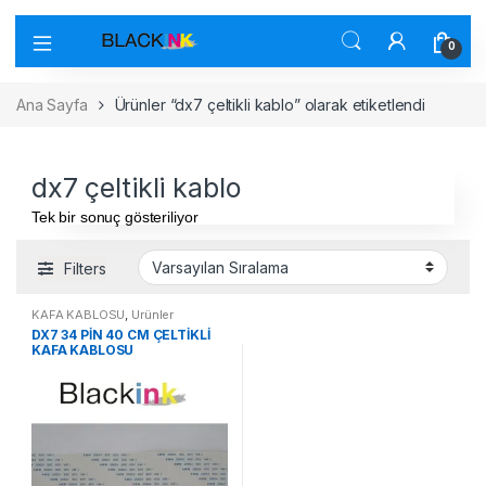
0
Ana Sayfa
Ürünler “dx7 çeltikli kablo” olarak etiketlendi
dx7 çeltikli kablo
Tek bir sonuç gösteriliyor
Filters
KAFA KABLOSU
,
Ürünler
DX7 34 PİN 40 CM ÇELTİKLİ
KAFA KABLOSU