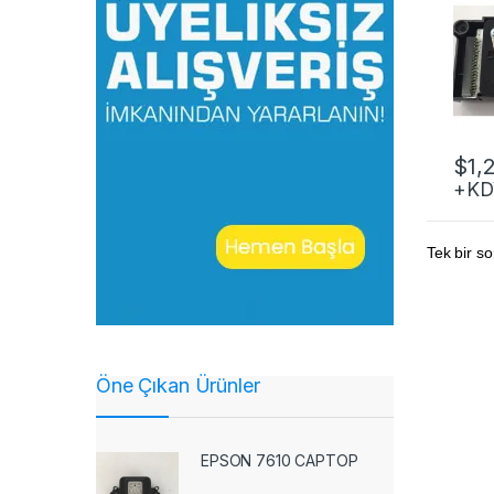
$
1,
+KD
Tek bir so
Öne Çıkan Ürünler
EPSON 7610 CAPTOP