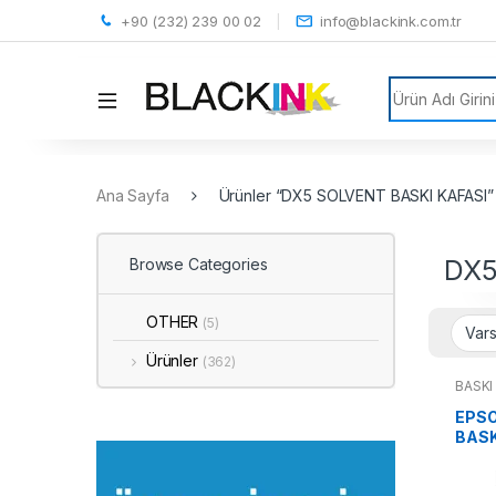
+90 (232) 239 00 02
info@blackink.com.tr
Search for:
Ana Sayfa
Ürünler “DX5 SOLVENT BASKI KAFASI” o
DX5
Browse Categories
OTHER
(5)
Ürünler
(362)
BASKI
EPSO
BASK