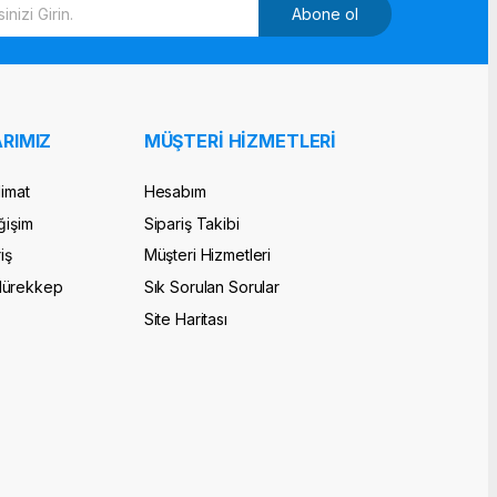
Abone ol
RIMIZ
MÜŞTERİ HİZMETLERİ
limat
Hesabım
ğişim
Sipariş Takibi
iş
Müşteri Hizmetleri
Mürekkep
Sık Sorulan Sorular
Site Haritası