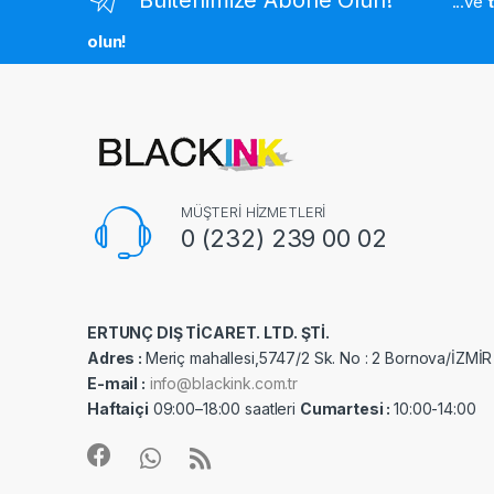
...ve
olun!
MÜŞTERİ HİZMETLERİ
0 (232) 239 00 02
ERTUNÇ DIŞ TİCARET. LTD. ŞTİ.
Adres :
Meriç mahallesi,5747/2 Sk. No : 2 Bornova/İZMİR
E-mail :
info@blackink.com.tr
Haftaiçi
09:00–18:00 saatleri
Cumartesi :
10:00-14:00