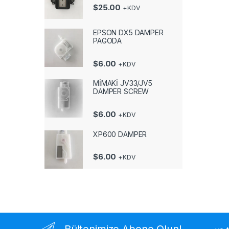
$
25.00
+KDV
EPSON DX5 DAMPER
PAGODA
$
6.00
+KDV
MİMAKİ JV33/JV5
DAMPER SCREW
$
6.00
+KDV
XP600 DAMPER
$
6.00
+KDV
Bültenimize Abone Olun!