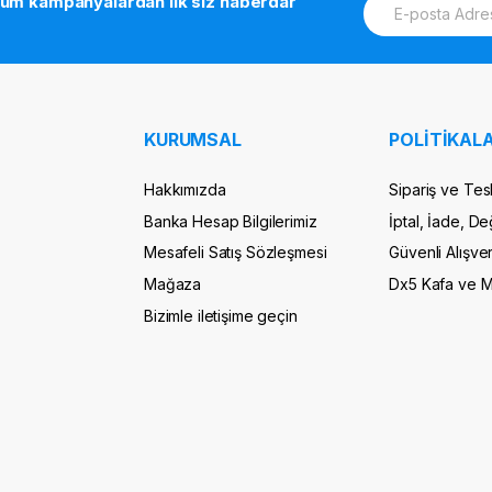
tüm kampanyalardan ilk siz haberdar
m
a
i
l
*
KURUMSAL
POLİTİKALA
Hakkımızda
Sipariş ve Tes
Banka Hesap Bilgilerimiz
İptal, İade, De
Mesafeli Satış Sözleşmesi
Güvenli Alışver
Mağaza
Dx5 Kafa ve 
Bizimle iletişime geçin