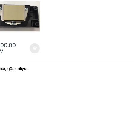
200.00
V
nuç gösteriliyor