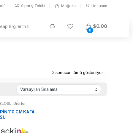
ifi
Sipariş Takibi
Mağaza
Hesabım
$
0.00
ap Bilgilerimiz
0
3 sonucun tümü gösteriliyor
ABLOSU
,
Ürünler
 PİN 110 CM KAFA
SU