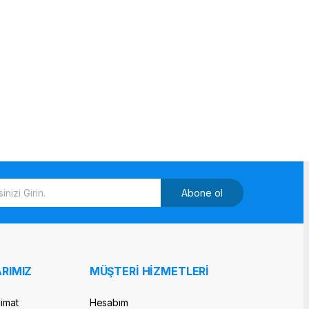
Abone ol
RIMIZ
MÜŞTERİ HİZMETLERİ
limat
Hesabım