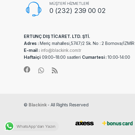
MÜŞTERİ HİZMETLERİ
0 (232) 239 00 02
ERTUNÇ DIŞ TİCARET. LTD. ŞTİ.
Adres :
Meriç mahallesi,5747/2 Sk. No : 2 Bornova/İZMİR
E-mail :
info@blackink.com.tr
Haftaiçi
09:00–18:00 saatleri
Cumartesi :
10:00-14:00
©
Blackink
- All Rights Reserved
WhatsApp'dan Yazın