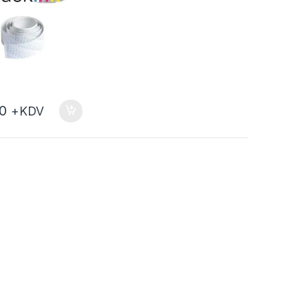
00
+KDV