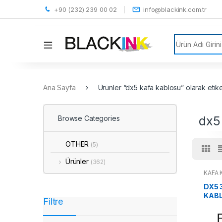
+90 (232) 239 00 02
info@blackink.com.tr
Search for:
Ana Sayfa
Ürünler “dx5 kafa kablosu” olarak etike
dx5
Browse Categories
OTHER
(5)
Ürünler
(362)
KAFA
DX5 
KAB
Filtre