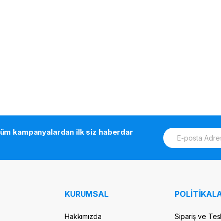
E
tüm kampanyalardan ilk siz haberdar
m
a
i
l
*
KURUMSAL
POLİTİKALA
Hakkımızda
Sipariş ve Tes