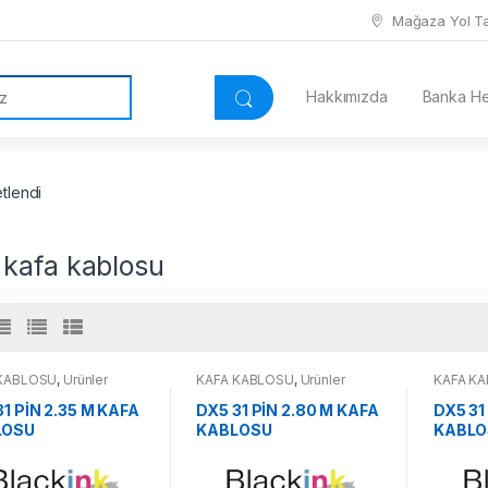
Mağaza Yol Tar
Hakkımızda
Banka Hes
tlendi
 kafa kablosu
 KABLOSU
,
Ürünler
KAFA KABLOSU
,
Ürünler
KAFA K
31 PİN 2.35 M KAFA
DX5 31 PİN 2.80 M KAFA
DX5 31
LOSU
KABLOSU
KABLO