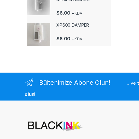
$
6.00
+KDV
XP600 DAMPER
$
6.00
+KDV
Bültenimize Abone Olun!
...ve
olun!