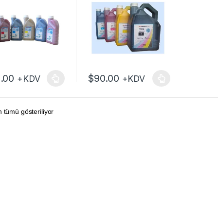
.00
$
90.00
+KDV
+KDV
ünün birden fazla varyasyonu var. Seçenekler ürün sayfasından seçileb
Bu ürünün birden fazla varyasyonu var. Se
 tümü gösteriliyor