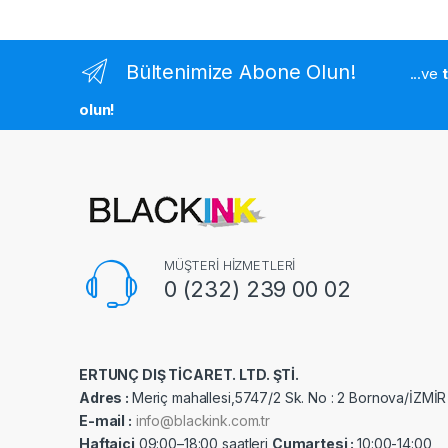
Bültenimize Abone Olun!
...ve
olun!
MÜŞTERİ HİZMETLERİ
0 (232) 239 00 02
ERTUNÇ DIŞ TİCARET. LTD. ŞTİ.
Adres :
Meriç mahallesi,5747/2 Sk. No : 2 Bornova/İZMİR
E-mail :
info@blackink.com.tr
Haftaiçi
09:00–18:00 saatleri
Cumartesi :
10:00-14:00