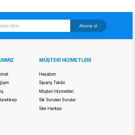
Abone ol
RIMIZ
MÜŞTERİ HİZMETLERİ
limat
Hesabım
ğişim
Sipariş Takibi
iş
Müşteri Hizmetleri
Mürekkep
Sık Sorulan Sorular
Site Haritası