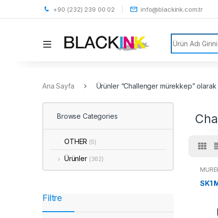
+90 (232) 239 00 02
info@blackink.com.tr
Search for:
Ana Sayfa
Ürünler “Challenger mürekkep” olarak 
Cha
Browse Categories
OTHER
(5)
Ürünler
(362)
MÜRE
SK1 
Filtre