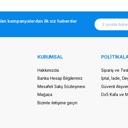
E
tüm kampanyalardan ilk siz haberdar
m
a
i
l
*
KURUMSAL
POLİTİKALA
Hakkımızda
Sipariş ve Tes
Banka Hesap Bilgilerimiz
İptal, İade, De
Mesafeli Satış Sözleşmesi
Güvenli Alışver
Mağaza
Dx5 Kafa ve 
Bizimle iletişime geçin