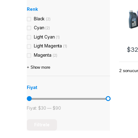
Renk
Black
(2)
Cyan
(2)
Light Cyan
(1)
Light Magenta
(1)
$
32
Bu ür
Magenta
(2)
+ Show more
2 sonucun
Fiyat
Fiyat:
$30
—
$90
En düşük fiyat
En yüksek fiyat
Filtrele