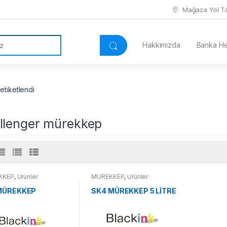
Mağaza Yol Tar
Hakkımızda
Banka Hes
etiketlendi
llenger mürekkep
KKEP
,
Ürünler
MÜREKKEP
,
Ürünler
MÜREKKEP
SK4 MÜREKKEP 5 LİTRE