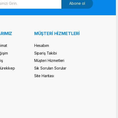
Abone ol
RIMIZ
MÜŞTERİ HİZMETLERİ
limat
Hesabım
ğişim
Sipariş Takibi
iş
Müşteri Hizmetleri
Mürekkep
Sık Sorulan Sorular
Site Haritası