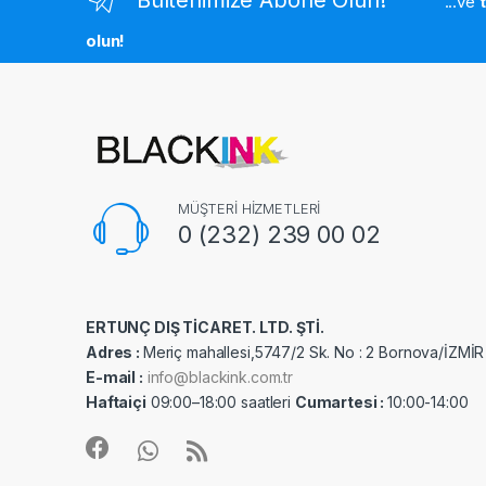
...ve
olun!
MÜŞTERİ HİZMETLERİ
0 (232) 239 00 02
ERTUNÇ DIŞ TİCARET. LTD. ŞTİ.
Adres :
Meriç mahallesi,5747/2 Sk. No : 2 Bornova/İZMİR
E-mail :
info@blackink.com.tr
Haftaiçi
09:00–18:00 saatleri
Cumartesi :
10:00-14:00