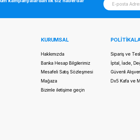
tüm kampanyalardan ilk siz haberdar
m
a
i
l
*
KURUMSAL
POLİTİKALA
Hakkımızda
Sipariş ve Tes
Banka Hesap Bilgilerimiz
İptal, İade, De
Mesafeli Satış Sözleşmesi
Güvenli Alışver
Mağaza
Dx5 Kafa ve 
Bizimle iletişime geçin