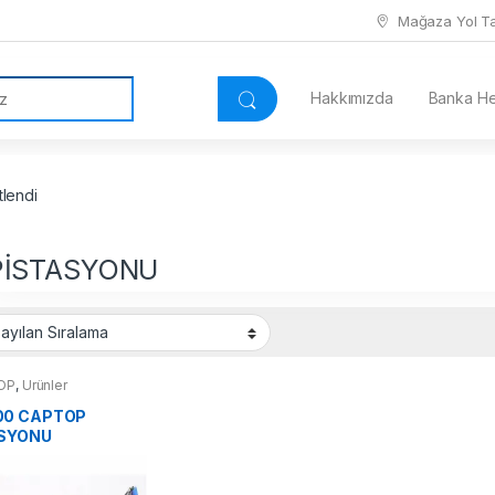
Mağaza Yol Tar
Hakkımızda
Banka Hes
lendi
PİSTASYONU
OP
,
Ürünler
00 CAPTOP
ASYONU