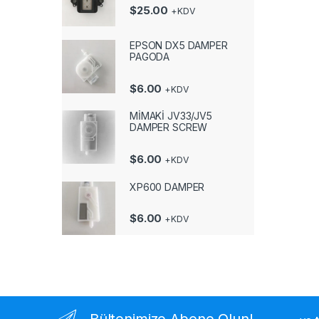
$
25.00
+KDV
EPSON DX5 DAMPER
PAGODA
$
6.00
+KDV
MİMAKİ JV33/JV5
DAMPER SCREW
$
6.00
+KDV
XP600 DAMPER
$
6.00
+KDV
Bültenimize Abone Olun!