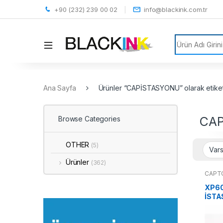
+90 (232) 239 00 02
info@blackink.com.tr
Search for:
Ana Sayfa
Ürünler “CAPİSTASYONU” olarak etiket
CA
Browse Categories
OTHER
(5)
Ürünler
(362)
CAPT
XP6
İST