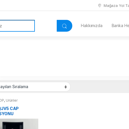
Mağaza Yol Tar
Hakkımızda
Banka Hes
OP
,
Ürünler
/JV5 CAP
ASYONU