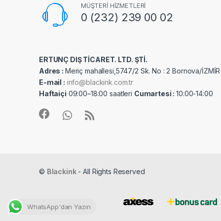
MÜŞTERİ HİZMETLERİ
0 (232) 239 00 02
ERTUNÇ DIŞ TİCARET. LTD. ŞTİ.
Adres :
Meriç mahallesi,5747/2 Sk. No : 2 Bornova/İZMİR
E-mail :
info@blackink.com.tr
Haftaiçi
09:00–18:00 saatleri
Cumartesi :
10:00-14:00
©
Blackink
- All Rights Reserved
WhatsApp'dan Yazın