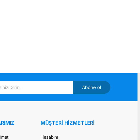
Abone ol
RIMIZ
MÜŞTERİ HİZMETLERİ
limat
Hesabım