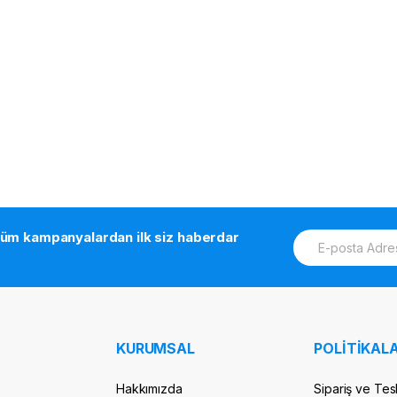
E
tüm kampanyalardan ilk siz haberdar
m
a
i
l
*
KURUMSAL
POLİTİKALA
Hakkımızda
Sipariş ve Tes