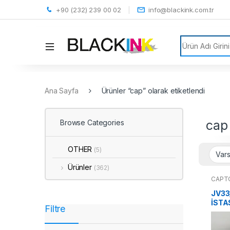
+90 (232) 239 00 02
info@blackink.com.tr
Search for:
Ana Sayfa
Ürünler “cap” olarak etiketlendi
cap
Browse Categories
OTHER
(5)
Ürünler
(362)
CAPT
JV33
İST
Filtre