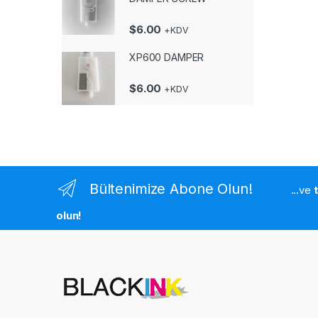
$
6.00
+KDV
XP600 DAMPER
$
6.00
+KDV
Bültenimize Abone Olun!
...ve
olun!