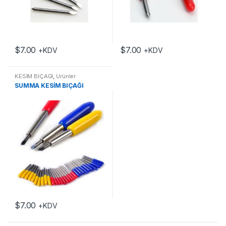
$
7.00
$
7.00
+KDV
+KDV
KESİM BIÇAĞI
,
Ürünler
SUMMA KESİM BIÇAĞI
$
7.00
+KDV
Bu ürünün birden fazla varyasyonu var. Seçenekler ürün sayfasınd