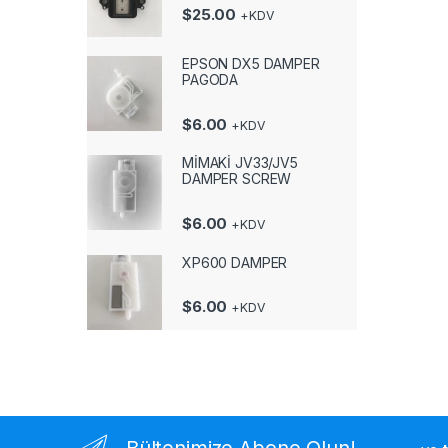
$
25.00
+KDV
EPSON DX5 DAMPER
PAGODA
$
6.00
+KDV
MİMAKİ JV33/JV5
DAMPER SCREW
$
6.00
+KDV
XP600 DAMPER
$
6.00
+KDV
Bültenimize Abone Olun!