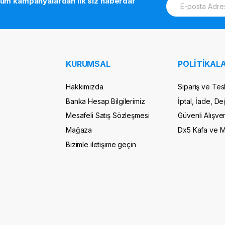
tüm kampanyalardan ilk siz haberdar
m
a
i
l
*
KURUMSAL
POLİTİKALA
Hakkımızda
Sipariş ve Tes
Banka Hesap Bilgilerimiz
İptal, İade, De
Mesafeli Satış Sözleşmesi
Güvenli Alışver
Mağaza
Dx5 Kafa ve 
Bizimle iletişime geçin