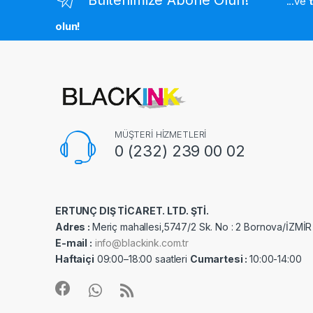
...ve
olun!
MÜŞTERİ HİZMETLERİ
0 (232) 239 00 02
ERTUNÇ DIŞ TİCARET. LTD. ŞTİ.
Adres :
Meriç mahallesi,5747/2 Sk. No : 2 Bornova/İZMİR
E-mail :
info@blackink.com.tr
Haftaiçi
09:00–18:00 saatleri
Cumartesi :
10:00-14:00