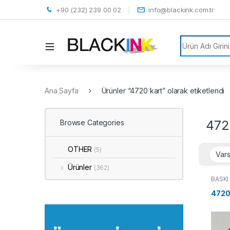
+90 (232) 239 00 02
info@blackink.com.tr
Search for:
Ana Sayfa
Ürünler “4720 kart” olarak etiketlendi
472
Browse Categories
OTHER
(5)
Ürünler
(362)
BASKI
4720