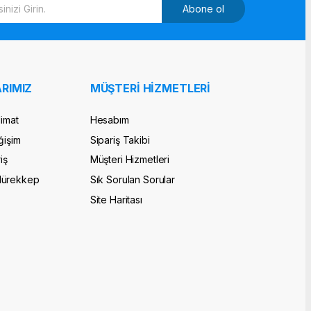
Abone ol
RIMIZ
MÜŞTERİ HİZMETLERİ
limat
Hesabım
ğişim
Sipariş Takibi
iş
Müşteri Hizmetleri
Mürekkep
Sık Sorulan Sorular
Site Haritası