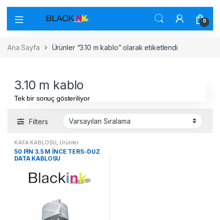
0
Ana Sayfa
Ürünler “3.10 m kablo” olarak etiketlendi
3.10 m kablo
Tek bir sonuç gösteriliyor
Filters
KAFA KABLOSU
,
Ürünler
50 PİN 3.5 M İNCE TERS-DÜZ
DATA KABLOSU