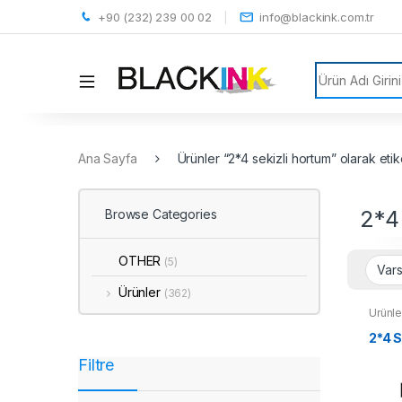
+90 (232) 239 00 02
info@blackink.com.tr
Search for:
Ana Sayfa
Ürünler “2*4 sekizli hortum” olarak etik
2*4
Browse Categories
OTHER
(5)
Ürünler
(362)
Ürünle
2*4 
Filtre