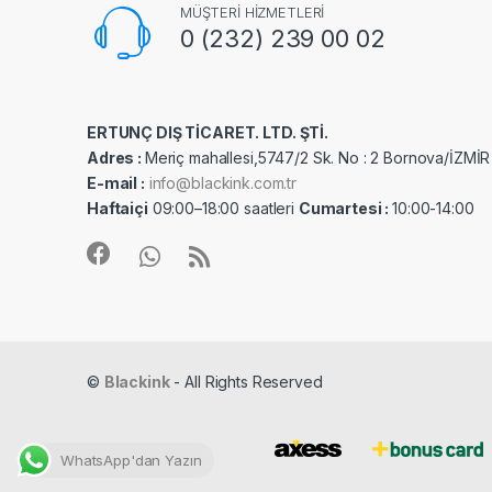
MÜŞTERİ HİZMETLERİ
0 (232) 239 00 02
ERTUNÇ DIŞ TİCARET. LTD. ŞTİ.
Adres :
Meriç mahallesi,5747/2 Sk. No : 2 Bornova/İZMİR
E-mail :
info@blackink.com.tr
Haftaiçi
09:00–18:00 saatleri
Cumartesi :
10:00-14:00
©
Blackink
- All Rights Reserved
WhatsApp'dan Yazın