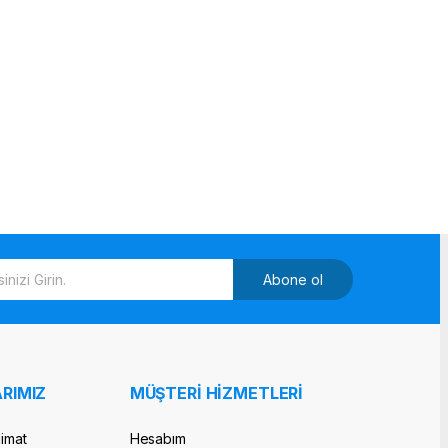
Abone ol
RIMIZ
MÜŞTERİ HİZMETLERİ
limat
Hesabım