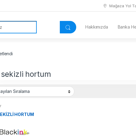
Mağaza Yol Tar
Hakkımızda
Banka Hes
etlendi
 sekizli hortum
r
SEKİZLİ HORTUM