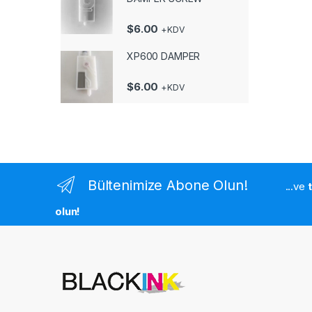
$
6.00
+KDV
XP600 DAMPER
$
6.00
+KDV
Bültenimize Abone Olun!
...ve
olun!