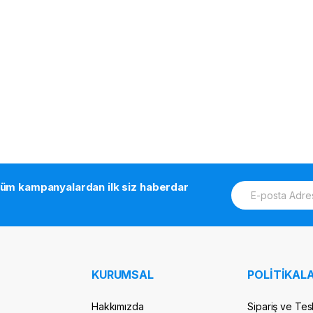
E
tüm kampanyalardan ilk siz haberdar
m
a
i
l
*
KURUMSAL
POLİTİKALA
Hakkımızda
Sipariş ve Tes