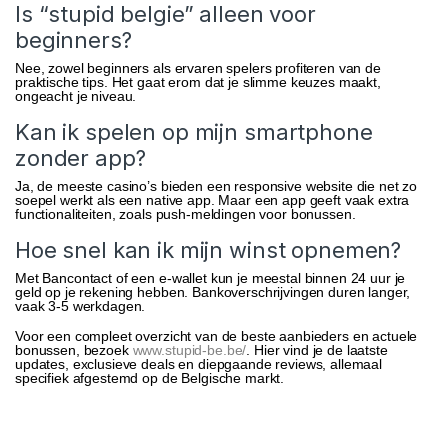
Is “stupid belgie” alleen voor
beginners?
Nee, zowel beginners als ervaren spelers profiteren van de
praktische tips. Het gaat erom dat je slimme keuzes maakt,
ongeacht je niveau.
Kan ik spelen op mijn smartphone
zonder app?
Ja, de meeste casino’s bieden een responsive website die net zo
soepel werkt als een native app. Maar een app geeft vaak extra
functionaliteiten, zoals push‑meldingen voor bonussen.
Hoe snel kan ik mijn winst opnemen?
Met Bancontact of een e‑wallet kun je meestal binnen 24 uur je
geld op je rekening hebben. Bankoverschrijvingen duren langer,
vaak 3‑5 werkdagen.
Voor een compleet overzicht van de beste aanbieders en actuele
bonussen, bezoek
www.stupid-be.be/
. Hier vind je de laatste
updates, exclusieve deals en diepgaande reviews, allemaal
specifiek afgestemd op de Belgische markt.