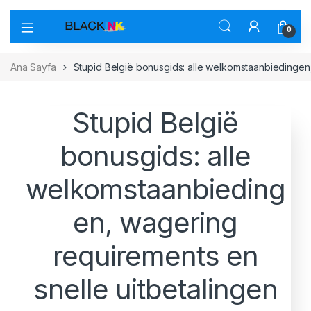
0
Ana Sayfa
Stupid België bonusgids: alle welkomstaanbiedingen,
Stupid België
bonusgids: alle
welkomstaanbieding
en, wagering
requirements en
snelle uitbetalingen