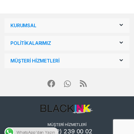
KURUMSAL
POLİTİKALARIMIZ
MÜŞTERİ HİZMETLERİ
MÜŞTERİ HİZMETLERİ
0 (232) 239 00 02
WhatsApp'dan Yazın