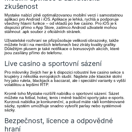
zkušenost
Mystake nabízí plně optimalizovanou mobilní verzi i samostatnou
aplikaci pro Android i iOS. Aplikace je lehká, rychlá a podporuje
všechny hlavní funkce – od vkladů po live casino. Pro iOS je k
dispozici přímo v App Store, zatímco Android uživatelé mohou
stáhnout .apk soubor z oficiálních stránek.
Uživatelské rozhraní se přizpůsobuje velikosti obrazovky, takže
můžete hrát i na menších telefonech bez ztráty kvality grafiky.
Důležitým plusem je také notifikace o bonusových akcích, které
jsou zasílány přímo do telefonu.
Live casino a sportovní sázení
Pro milovníky živých her je k dispozici robustní live casino sekce s
krupiéry z několika evropských studií. Najdete zde klasické stolní
hry jako ruleta, blackjack a baccarat, ale i speciální varianty s vyšší
volatilitou a lepšími RTP.
Kromě toho Mystake rozšířil nabídku o sportovní sázení. Sázet
můžete na fotbal, hokej, tenis i méně tradiční sporty jako e‑sports.
Kurzová nabídka je konkurenční, a pokud máte rádi kombinované
sázky, systém umožňuje snadno vytvořit parlay nebo systémové
sázky.
Bezpečnost, licence a odpovědné
hraní