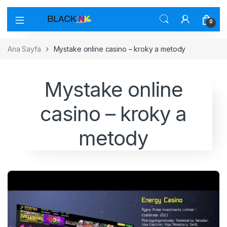
0
Ana Sayfa
Mystake online casino – kroky a metody
Mystake online
casino – kroky a
metody