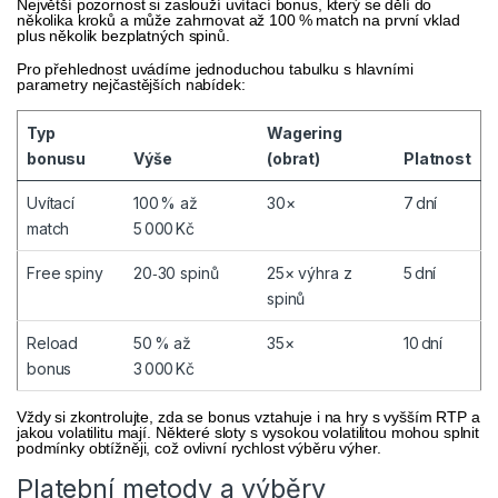
Největší pozornost si zaslouží uvítací bonus, který se dělí do
několika kroků a může zahrnovat až 100 % match na první vklad
plus několik bezplatných spinů.
Pro přehlednost uvádíme jednoduchou tabulku s hlavními
parametry nejčastějších nabídek:
Typ
Wagering
bonusu
Výše
(obrat)
Platnost
Uvítací
100 % až
30×
7 dní
match
5 000 Kč
Free spiny
20‑30 spinů
25× výhra z
5 dní
spinů
Reload
50 % až
35×
10 dní
bonus
3 000 Kč
Vždy si zkontrolujte, zda se bonus vztahuje i na hry s vyšším RTP a
jakou volatilitu mají. Některé sloty s vysokou volatilitou mohou splnit
podmínky obtížněji, což ovlivní rychlost výběru výher.
Platební metody a výběry