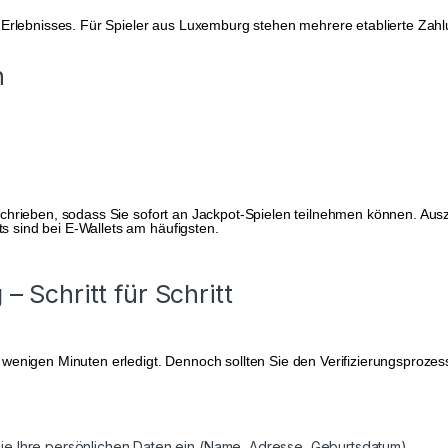
o‑Erlebnisses. Für Spieler aus Luxemburg stehen mehrere etablierte Zah
n
eschrieben, sodass Sie sofort an Jackpot‑Spielen teilnehmen können. 
 sind bei E‑Wallets am häufigsten.
– Schritt für Schritt
wenigen Minuten erledigt. Dennoch sollten Sie den Verifizierungsprozess 
ie Ihre persönlichen Daten ein (Name, Adresse, Geburtsdatum).