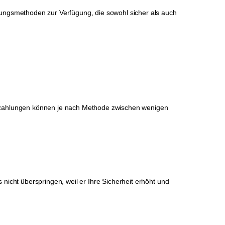
lungs­methoden zur Verfügung, die sowohl sicher als auch
Auszahlungen können je nach Methode zwischen wenigen
nicht überspringen, weil er Ihre Sicherheit erhöht und