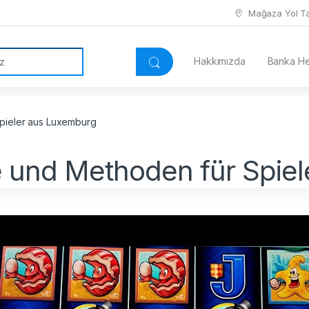
Mağaza Yol Tar
Hakkımızda
Banka Hes
Spieler aus Luxemburg
te und Methoden für Spie