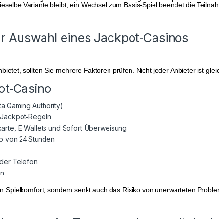
dieselbe Variante bleibt; ein Wechsel zum Basis‑Spiel beendet die Teilna
der Auswahl eines Jackpot‑Casinos
ietet, sollten Sie mehrere Faktoren prüfen. Nicht jeder Anbieter ist glei
ot‑Casino
lta Gaming Authority)
 Jackpot‑Regeln
arte, E‑Wallets und Sofort‑Überweisung
lb von 24 Stunden
oder Telefon
en
r den Spielkomfort, sondern senkt auch das Risiko von unerwarteten Prob