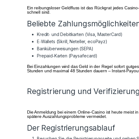
Ein reibungsloser Geldfluss ist das Rückgrat jedes Casin
schnell sind.
Beliebte Zahlungsmöglichkeite
Kredit‑ und Debitkarten (Visa, MasterCard)
E‑Wallets (Skrill, Neteller, ecoPayz)
Banküberweisungen (SEPA)
Prepaid‑Karten (Paysafecard)
Bei Einzahlungen wird das Geld in der Regel sofort gutg
Stunden und maximal 48 Stunden dauern – Instant‑Payouts
Registrierung und Verifizierung 
Die Anmeldung bei einem Online‑Casino ist heute meist in 
spätere Auszahlungsprobleme vermeidet.
Der Registrierungsablauf
Besuchen Sie die Registrierungsseite und geben S