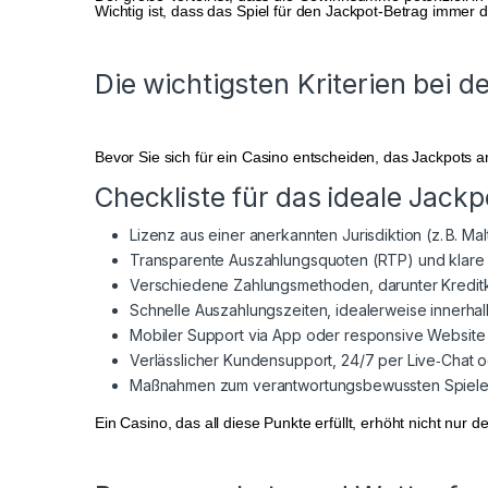
Wichtig ist, dass das Spiel für den Jackpot‑Betrag immer 
Die wichtigsten Kriterien bei 
Bevor Sie sich für ein Casino entscheiden, das Jackpots anb
Checkliste für das ideale Jackp
Lizenz aus einer anerkannten Jurisdiktion (z. B. Ma
Transparente Auszahlungsquoten (RTP) und klare
Verschiedene Zahlungs­methoden, darunter Kreditk
Schnelle Auszahlungszeiten, idealerweise innerha
Mobiler Support via App oder responsive Website
Verlässlicher Kundensupport, 24/7 per Live‑Chat 
Maßnahmen zum verantwortungsbewussten Spiel
Ein Casino, das all diese Punkte erfüllt, erhöht nicht nu