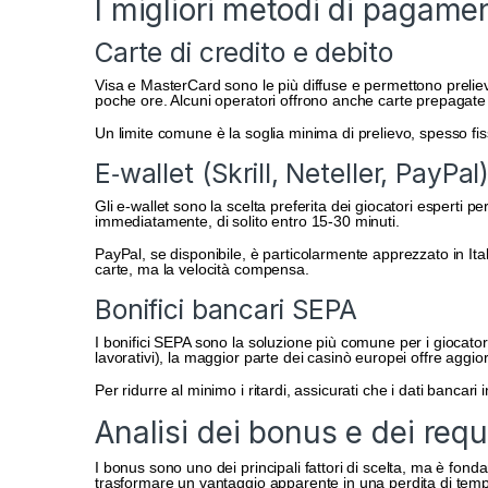
I migliori metodi di pagament
Carte di credito e debito
Visa e MasterCard sono le più diffuse e permettono prelievi 
poche ore. Alcuni operatori offrono anche carte prepagate 
Un limite comune è la soglia minima di prelievo, spesso fi
E‑wallet (Skrill, Neteller, PayPal
Gli e‑wallet sono la scelta preferita dei giocatori esperti p
immediatamente, di solito entro 15‑30 minuti.
PayPal, se disponibile, è particolarmente apprezzato in Italia 
carte, ma la velocità compensa.
Bonifici bancari SEPA
I bonifici SEPA sono la soluzione più comune per i giocator
lavorativi), la maggior parte dei casinò europei offre aggio
Per ridurre al minimo i ritardi, assicurati che i dati bancari
Analisi dei bonus e dei req
I bonus sono uno dei principali fattori di scelta, ma è fon
trasformare un vantaggio apparente in una perdita di tempo, 