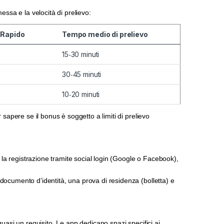
essa e la velocità di prelievo:
 Rapido
Tempo medio di prelievo
15‑30 minuti
d
30‑45 minuti
10‑20 minuti
 sapere se il bonus è soggetto a limiti di prelievo
la registrazione tramite social login (Google o Facebook),
documento d’identità, una prova di residenza (bolletta) e
.
quasi un requisito. Le app dedicano spazi specifici ai