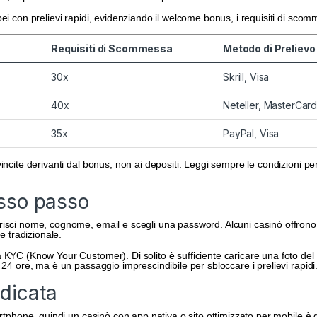
ei con prelievi rapidi, evidenziando il welcome bonus, i requisiti di scomm
Requisiti di Scommessa
Metodo di Prelievo
30x
Skrill, Visa
40x
Neteller, MasterCar
35x
PayPal, Visa
incite derivanti dal bonus, non ai depositi. Leggi sempre le condizioni per
asso passo
risci nome, cognome, email e scegli una password. Alcuni casinò offrono 
e tradizionale.
a KYC (Know Your Customer). Di solito è sufficiente caricare una foto del 
 24 ore, ma è un passaggio imprescindibile per sbloccare i prelievi rapidi
dicata
artphone, quindi un casinò con app nativa o sito ottimizzato per mobile è 