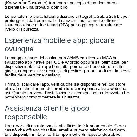
(Know Your Customer) fornendo una copia di un documento
d’identità e una prova di domicilio.
Le piattaforme più affidabili utilizzano crittografia SSL a 256 bit per
proteggere i dati personali e finanziari. Inoltre, molte offrono
l’autenticazione a due fattori (2FA) per aggiungere un ulteriore
livello di sicurezza.
Esperienza mobile e app: giocare
ovunque
La maggior parte dei casino non AAMS con licenza MGA ha
sviluppato app native per iOS e Android oppure siti ottimizzati per
dispositivi mobili. Un’app ben fatta permette di accedere a tutti i
giochi, compresi i live dealer, e di gestire i propri fondi con la stessa
facilità della versione desktop.
Prima di scaricare l’app, verifica che sia disponibile nel tuo store
ufficiale e che il nome del produttore corrisponda al sito web che
usi. Questo previene l’installazione di versioni non autorizzate che
potrebbero compromettere la sicurezza.
Assistenza clienti e gioco
responsabile
Un servizio di assistenza clienti efficiente è fondamentale. Cerca
casinò che offrano chat live, email e numero telefonico dedicato,
tutti disponibili in italiano. Il tempo medio di risposta dovrebbe