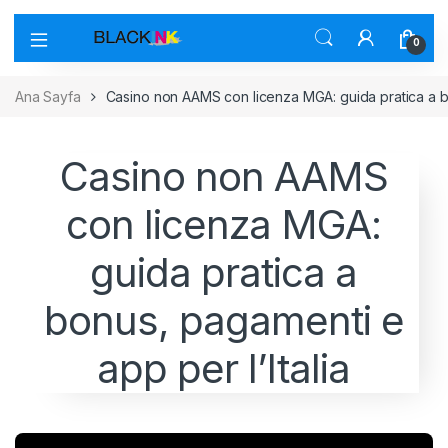
0
Ana Sayfa
Casino non AAMS con licenza MGA: guida pratica a bo
Casino non AAMS
con licenza MGA:
guida pratica a
bonus, pagamenti e
app per l’Italia