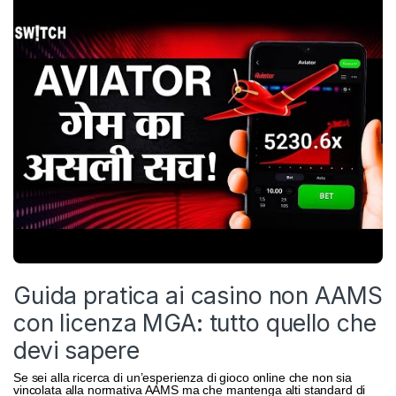
Guida pratica ai casino non AAMS
con licenza MGA: tutto quello che
devi sapere
Se sei alla ricerca di un’esperienza di gioco online che non sia
vincolata alla normativa AAMS ma che mantenga alti standard di