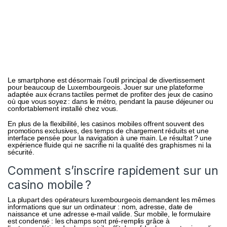
Le smartphone est désormais l’outil principal de divertissement
pour beaucoup de Luxembourgeois. Jouer sur une plateforme
adaptée aux écrans tactiles permet de profiter des jeux de casino
où que vous soyez : dans le métro, pendant la pause déjeuner ou
confortablement installé chez vous.
En plus de la flexibilité, les casinos mobiles offrent souvent des
promotions exclusives, des temps de chargement réduits et une
interface pensée pour la navigation à une main. Le résultat ? une
expérience fluide qui ne sacrifie ni la qualité des graphismes ni la
sécurité.
Comment s’inscrire rapidement sur un
casino mobile ?
La plupart des opérateurs luxembourgeois demandent les mêmes
informations que sur un ordinateur : nom, adresse, date de
naissance et une adresse e‑mail valide. Sur mobile, le formulaire
est condensé : les champs sont pré‑remplis grâce à