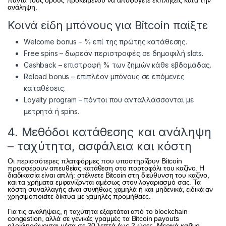
ανάληψη.
Κοινά είδη μπόνους για Bitcoin παίξτε
Welcome bonus – % επί της πρώτης κατάθεσης.
Free spins – δωρεάν περιστροφές σε δημοφιλή slots.
Cashback – επιστροφή % των ζημιών κάθε εβδομάδας.
Reload bonus – επιπλέον μπόνους σε επόμενες
καταθέσεις.
Loyalty program – πόντοι που ανταλλάσσονται με
μετρητά ή spins.
4. Μεθόδοι κατάθεσης και ανάληψη
– ταχύτητα, ασφάλεια και κόστη
Οι περισσότερες πλατφόρμες που υποστηρίζουν Bitcoin
προσφέρουν απευθείας κατάθεση στο πορτοφόλι του καζίνο. Η
διαδικασία είναι απλή: στέλνετε Bitcoin στη διεύθυνση του καζίνο,
και τα χρήματα εμφανίζονται αμέσως στον λογαριασμό σας. Τα
κόστη συναλλαγής είναι συνήθως χαμηλά ή και μηδενικά, ειδικά αν
χρησιμοποιείτε δίκτυα με χαμηλές προμήθειες.
Για τις αναλήψεις, η ταχύτητα εξαρτάται από το blockchain
congestion, αλλά σε γενικές γραμμές τα Bitcoin payouts
ολοκληρώνονται μέσα σε 30 λεπτά έως 2 ώρες. Μερικά καζίνο