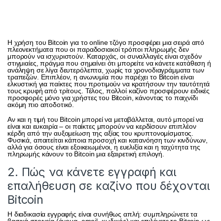
Η χρήση του Bitcoin για το online τζόγο προσφέρει μια σειρά από
πλεονεκτήματα που οι παραδοσιακοί τρόποι πληρωμής δεν
μπορούν να ισχυριστούν. Καταρχάς, οι συναλλαγές είναι σχεδόν
στιγμιαίες, πράγμα που σημαίνει ότι μπορείτε να κάνετε κατάθεση ή
ανάληψη σε λίγα δευτερόλεπτα, χωρίς τα χρονοδιαγράμματα των
τραπεζών. Επιπλέον, η ανωνυμία που παρέχει το Bitcoin είναι
ελκυστική για παίκτες που προτιμούν να κρατήσουν την ταυτότητά
τους κρυφή από τρίτους. Τέλος, πολλοί καζίνο προσφέρουν ειδικές
προσφορές μόνο για χρήστες του Bitcoin, κάνοντας το παιχνίδι
ακόμη πιο αποδοτικό.
Αν και η τιμή του Bitcoin μπορεί να μεταβάλλεται, αυτό μπορεί να
είναι και ευκαιρία – οι παίκτες μπορούν να κερδίσουν επιπλέον
κέρδη από την αυξομείωση της αξίας του κρυπτονομίσματος.
Φυσικά, απαιτείται κάποια προσοχή και κατανόηση των κινδύνων,
αλλά για όσους είναι εξοικειωμένοι, η ευελιξία και η ταχύτητα της
πληρωμής κάνουν το Bitcoin μια εξαιρετική επιλογή.
2. Πώς να κάνετε εγγραφή και
επαλήθευση σε καζίνο που δέχονται
Bitcoin
Η διαδικασία εγγραφής είναι συνήθως απλή: συμπληρώνετε τα
βασικά στοιχεία (όνομα, email, κωδικός) και επιλέγετε το Bitcoin ως