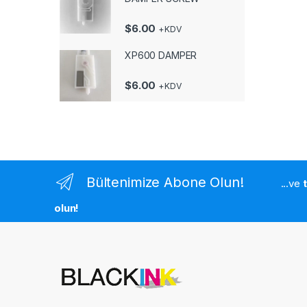
$
6.00
+KDV
XP600 DAMPER
$
6.00
+KDV
Bültenimize Abone Olun!
...ve
olun!