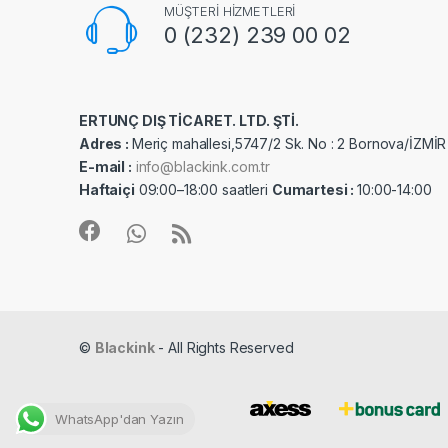
MÜŞTERİ HİZMETLERİ
0 (232) 239 00 02
ERTUNÇ DIŞ TİCARET. LTD. ŞTİ.
Adres :
Meriç mahallesi,5747/2 Sk. No : 2 Bornova/İZMİR
E-mail :
info@blackink.com.tr
Haftaiçi
09:00–18:00 saatleri
Cumartesi :
10:00-14:00
©
Blackink
- All Rights Reserved
WhatsApp'dan Yazın