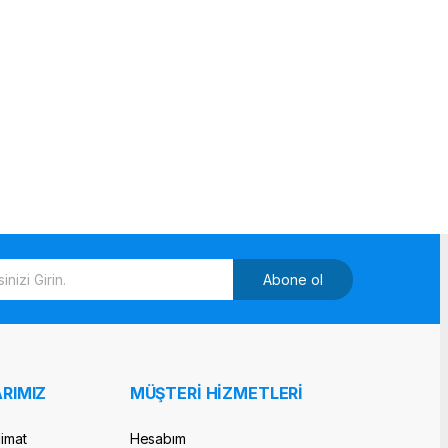
Abone ol
RIMIZ
MÜŞTERİ HİZMETLERİ
limat
Hesabım