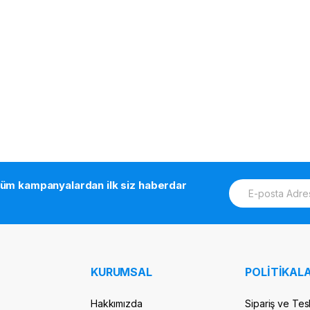
E
tüm kampanyalardan ilk siz haberdar
m
a
i
l
*
KURUMSAL
POLİTİKALA
Hakkımızda
Sipariş ve Tes