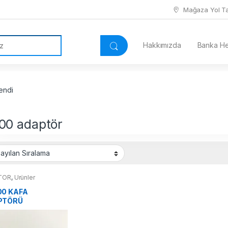
Mağaza Yol Tar
Hakkımızda
Banka Hes
endi
00 adaptör
TOR
,
Ürünler
0 KAFA
PTÖRÜ