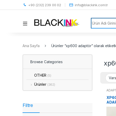
+90 (232) 239 00 02
info@blackink.com.tr
Search for:
Ana Sayfa
Ürünler “xp600 adaptör” olarak etiketl
xp6
Browse Categories
OTHER
(5)
Ürünler
(362)
ADAP
XP60
ADA
Filtre